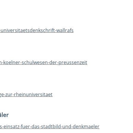
universitaetsdenkschrift-wallrafs
m-koelner-schulwesen-der-preussenzeit
e-zur-rheinuniversitaet
äler
fs-einsatz-fuer-das-stadtbild-und-denkmaeler