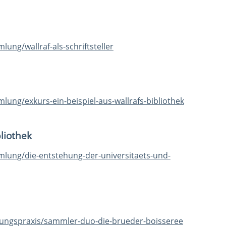
ng/wallraf-als-schriftsteller
ng/exkurs-ein-beispiel-aus-wallrafs-bibliothek
liothek
ung/die-entstehung-der-universitaets-und-
ungspraxis/sammler-duo-die-brueder-boisseree