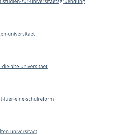
ralstudien-zur-universitaetsgruendung
ten-universitaet
-die-alte-universitaet
ept-fuer-eine-schulreform
lten-universitaet