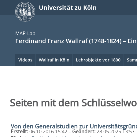
zum
Universität zu Köln
Inhalt
springen
MAP-Lab
Ferdinand Franz Wallraf (1748-1824) – Ei
Hauptnavigation.
Videos
Wallraf in Köln
Lehrobjekte vor 1800
Sam
Hinweis:
zum
bitte
Inhalt
verwenden
springen
Sie
Sie
sind
Tab
Seiten mit dem Schlüsselwor
hier:
um
die
Menüpunkte
Von den Generalstudien zur Universitätsgrü
anzuspringen.
Erstellt:
06.10.2016 15:42 –
Geändert:
28.05.2025 13:57