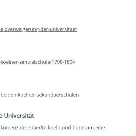
-eidverweigerung-der-universitaet
-koelner-zentralschule-1798-1804
e-beiden-koelner-sekundaerschulen
 Universität
nkurrenz-der-staedte-koeln-und-bonn-um-eine-