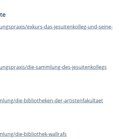
te
gspraxis/exkurs-das-jesuitenkolleg-und-seine-
ngspraxis/die-sammlung-des-jesuitenkollegs
ung/die-bibliotheken-der-artistenfakultaet
ung/die-bibliothek-wallrafs