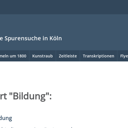
ne Spurensuche in Köln
meln um 1800
Kunstraub
Zeitleiste
Transkriptionen
Flye
t "Bildung":
ndung