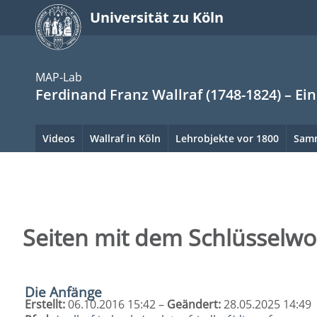
zum
Universität zu Köln
Inhalt
springen
MAP-Lab
Ferdinand Franz Wallraf (1748-1824) – Ei
Hauptnavigation.
Videos
Wallraf in Köln
Lehrobjekte vor 1800
Sam
Hinweis:
zum
bitte
Inhalt
verwenden
springen
Sie
Sie
sind
Tab
Seiten mit dem Schlüsselwor
hier:
um
die
Menüpunkte
Die Anfänge
anzuspringen.
Erstellt:
06.10.2016 15:42 –
Geändert:
28.05.2025 14:49