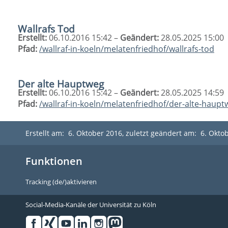
Wallrafs Tod
Erstellt:
06.10.2016 15:42 –
Geändert:
28.05.2025 15:00
Pfad:
/wallraf-in-koeln/melatenfriedhof/wallrafs-tod
Der alte Hauptweg
Erstellt:
06.10.2016 15:42 –
Geändert:
28.05.2025 14:59
Pfad:
/wallraf-in-koeln/melatenfriedhof/der-alte-haupt
Erstellt am: 6. Oktober 2016, zuletzt geändert am: 6. Okto
Funktionen
Tracking (de/)aktivieren
Social-Media-Kanäle der Universität zu Köln