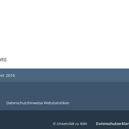
weg
ber 2016
Datenschutzhinweise Webstatistiken
© Universität zu Köln
Serivce
Datenschutzerklä