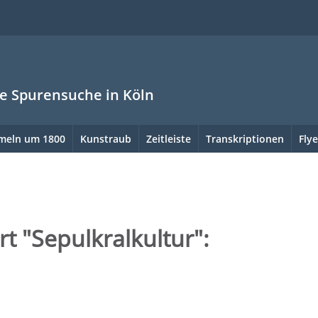
ne Spurensuche in Köln
meln um 1800
Kunstraub
Zeitleiste
Transkriptionen
Flye
t "Sepulkralkultur":