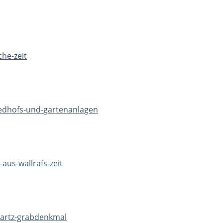
che-zeit
riedhofs-und-gartenanlagen
aus-wallrafs-zeit
chartz-grabdenkmal