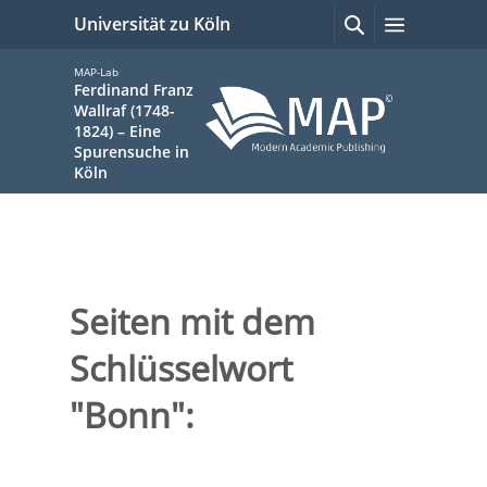
zum
Suchen
Menü
Universität zu Köln
mit
Inhalt
Google
springen
MAP-Lab
Ferdinand Franz
Wallraf (1748-
1824) – Eine
Spurensuche in
Köln
Sie
sind
Seiten mit dem
hier:
Schlüsselwort
"Bonn":