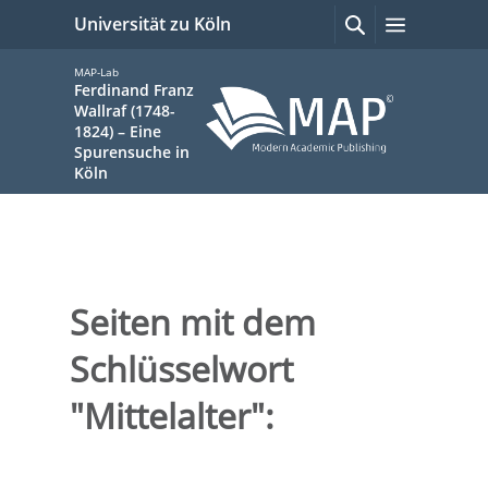
zum
Suchen
Menü
Universität zu Köln
mit
Inhalt
Google
springen
MAP-Lab
Ferdinand Franz
Wallraf (1748-
1824) – Eine
Spurensuche in
Köln
Sie
sind
Seiten mit dem
hier:
Schlüsselwort
"Mittelalter":