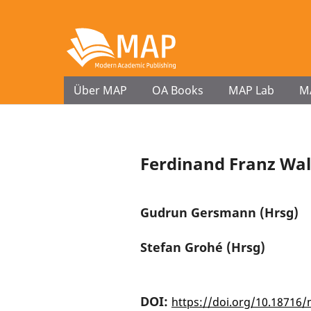
Über MAP
OA Books
MAP Lab
M
Ferdinand Franz Wall
Gudrun Gersmann (Hrsg)
Stefan Grohé (Hrsg)
DOI:
https://doi.org/10.18716