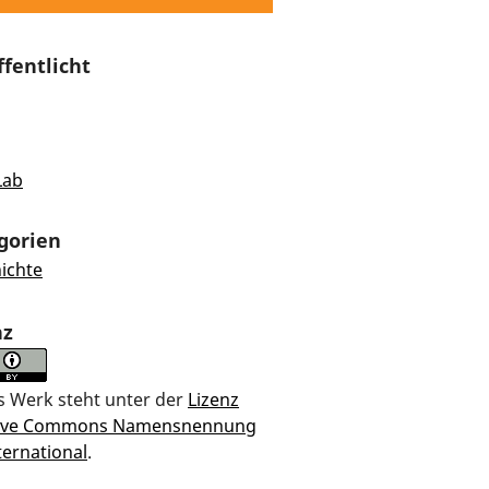
ffentlicht
Lab
gorien
ichte
nz
s Werk steht unter der
Lizenz
tive Commons Namensnennung
ternational
.