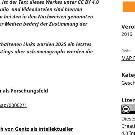
ist der Text dieses Werkes unter CC BY 4.0
udio- und Videodateien sind hiervon
n bei den in den Nachweisen genannten
ser Medien bedarf der Zustimmung der
Verö
2016
thaltenen Links wurden 2025 ein letztes
Reihe
stings über usb.monographs werden die
MAP 
Kate
Gesch
 als Forschungsfeld
Lize
map/00002/1
Diese
Crea
h von Gentz als intellektueller
4.0 In