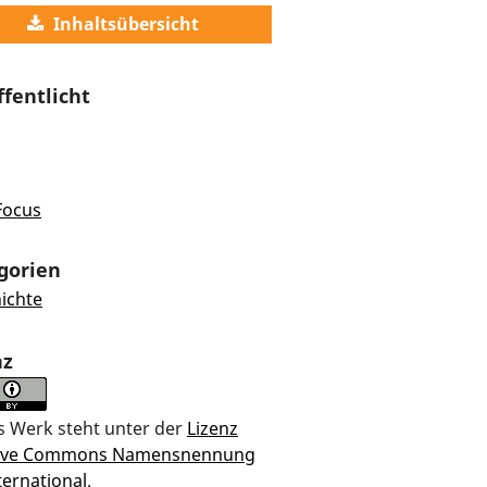
Inhaltsübersicht
ffentlicht
Focus
gorien
ichte
nz
s Werk steht unter der
Lizenz
tive Commons Namensnennung
ternational
.