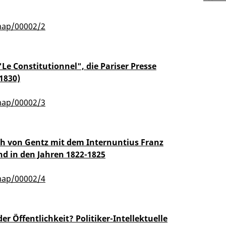
map/00002/2
"Le Constitutionnel", die Pariser Presse
1830)
map/00002/3
ch von Gentz mit dem Internuntius Franz
nd in den Jahren 1822-1825
map/00002/4
er Öffentlichkeit? Politiker-Intellektuelle