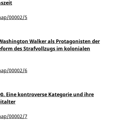
szeit
map/00002/5
ashington Walker als Protagonisten der
eform des Strafvollzugs im kolonialen
map/00002/6
00. Eine kontroverse Kategorie und ihre
italter
map/00002/7