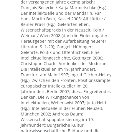
der vergangenen Jahre exemplarisch:
François Beilecke / Katja Marmetschke (Hg.):
Der Intellektuelle und der Mandarin. Für
Hans Martin Bock, Kassel 2005; Alf Lüdtke /
Reiner Prass (Hg.): Gelehrtenleben.
Wissenschaftspraxis in der Neuzeit, Köln /
Weimar / Wien 2008 (dort die Einleitung der
Herausgeber mit der Aufarbeitung neuerer
Literatur, S. 1-29); Gangolf Hübinger:
Gelehrte, Politik und Öffentlichkeit. Eine
Intellektuellengeschichte, Göttingen 2006;
Christophe Charle: Vordenker der Moderne.
Die Intellektuellen im 19. Jahrhundert,
Frankfurt am Main 1997; Ingrid Gilcher-Holtey
(Hg.): Zwischen den Fronten. Positionskämpfe
europäischer Intellektueller im 20.
Jahrhundert, Berlin 2007; dies.: Eingreifendes
Denken. Die Wirkungschancen von
Intellektuellen, Weilerswist 2007; Jutta Held
(Hg.): Intellektuelle in der Frühen Neuzeit,
München 2002; Andreas Daum:
Wissenschaftspopularisierung im 19.
Jahrhundert: Bürgerliche Kultur,
naturwissenschaftliche Bildung und die