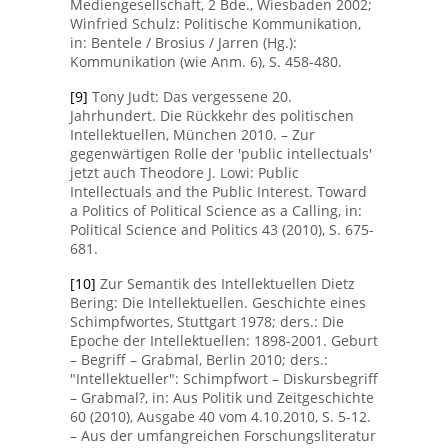
Mediengesellschaft, 2 Bde., Wiesbaden 2002;
Winfried Schulz: Politische Kommunikation,
in: Bentele / Brosius / Jarren (Hg.):
Kommunikation (wie Anm. 6), S. 458-480.
[9]
Tony Judt: Das vergessene 20.
Jahrhundert. Die Rückkehr des politischen
Intellektuellen, München 2010. – Zur
gegenwärtigen Rolle der 'public intellectuals'
jetzt auch Theodore J. Lowi: Public
Intellectuals and the Public Interest. Toward
a Politics of Political Science as a Calling, in:
Political Science and Politics 43 (2010), S. 675-
681.
[10]
Zur Semantik des Intellektuellen Dietz
Bering: Die Intellektuellen. Geschichte eines
Schimpfwortes, Stuttgart 1978; ders.: Die
Epoche der Intellektuellen: 1898-2001. Geburt
– Begriff – Grabmal, Berlin 2010; ders.:
"Intellektueller": Schimpfwort – Diskursbegriff
– Grabmal?, in: Aus Politik und Zeitgeschichte
60 (2010), Ausgabe 40 vom 4.10.2010, S. 5-12.
– Aus der umfangreichen Forschungsliteratur