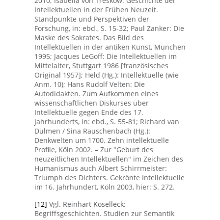
2010; Isabella von Treskow: Geschichte der
Intellektuellen in der Frühen Neuzeit.
Standpunkte und Perspektiven der
Forschung, in: ebd., S. 15-32; Paul Zanker: Die
Maske des Sokrates. Das Bild des
Intellektuellen in der antiken Kunst, München
1995; Jacques LeGoff: Die Intellektuellen im
Mittelalter, Stuttgart 1986 [französisches
Original 1957]; Held (Hg.): Intellektuelle (wie
Anm. 10); Hans Rudolf Velten: Die
Autodidakten. Zum Aufkommen eines
wissenschaftlichen Diskurses über
Intellektuelle gegen Ende des 17.
Jahrhunderts, in: ebd., S. 55-81; Richard van
Dülmen / Sina Rauschenbach (Hg.):
Denkwelten um 1700. Zehn intellektuelle
Profile, Köln 2002. – Zur "Geburt des
neuzeitlichen Intellektuellen" im Zeichen des
Humanismus auch Albert Schirrmeister:
Triumph des Dichters. Gekrönte Intellektuelle
im 16. Jahrhundert, Köln 2003, hier: S. 272.
[12]
Vgl. Reinhart Koselleck:
Begriffsgeschichten. Studien zur Semantik