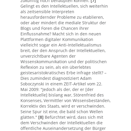
zukünftig noch behaupten können.
[7]
Gelingt es den Intellektuellen, sich weiterhin
als zeitsensible Interpreten
herausfordernder Probleme zu etablieren,
oder aber mindert die mediale Struktur der
Blogs und Foren die Chancen ihrer
Einflussnahme? Macht sich in den neuen
Plattformen digitaler Kommunikation
vielleicht sogar ein Anti-Intellektualismus
breit, der den Anspruch der Intellektuellen,
unverzichtbare Agenten der
Wissenskommunikation und der politischen
Reflexion zu sein, als ein überlebtes
geistesaristokratisches Erbe infrage stellt? –
Dies zumindest diagnostiziert Adam
Soboczynski in einem ZEIT-Artikel vom 22.
Mai 2009: "Jedoch als der, der er [der
Intellektuelle] bislang war, Störenfried des
Konsenses, Vermittler von Wissensbeständen,
Korrektiv des Staats, wird er verschwinden.
Seine Spur ist eine, die bald schon Wellen
glätten."
[8]
Befürchtet wird, dass sich mit
dem Verschwinden der Intellektuellen die
öffentliche Auseinandersetzung der Bürger