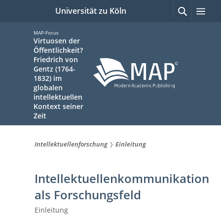
zum
Suchen
Me
Universität zu Köln
mit
Inhalt
Google
springen
MAP-Focus
Virtuosen der
Öffentlichkeit?
Friedrich von
Gentz (1764-
1832) im
globalen
intellektuellen
Kontext seiner
Zeit
Intellektuellenforschung
Einleitung
Sie
sind
Intellektuellenkommunikation
hier:
als Forschungsfeld
Einleitung