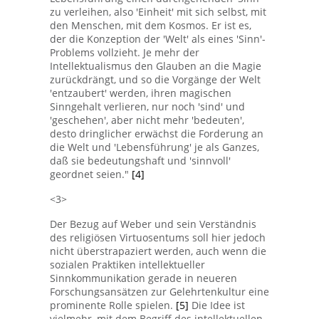
zu verleihen, also 'Einheit' mit sich selbst, mit
den Menschen, mit dem Kosmos. Er ist es,
der die Konzeption der 'Welt' als eines 'Sinn'-
Problems vollzieht. Je mehr der
Intellektualismus den Glauben an die Magie
zurückdrängt, und so die Vorgänge der Welt
'entzaubert' werden, ihren magischen
Sinngehalt verlieren, nur noch 'sind' und
'geschehen', aber nicht mehr 'bedeuten',
desto dringlicher erwächst die Forderung an
die Welt und 'Lebensführung' je als Ganzes,
daß sie bedeutungshaft und 'sinnvoll'
geordnet seien."
[4]
<3>
Der Bezug auf Weber und sein Verständnis
des religiösen Virtuosentums soll hier jedoch
nicht überstrapaziert werden, auch wenn die
sozialen Praktiken intellektueller
Sinnkommunikation gerade in neueren
Forschungsansätzen zur Gelehrtenkultur eine
prominente Rolle spielen.
[5]
Die Idee ist
vielmehr, mit dem Begriff des intellektuellen