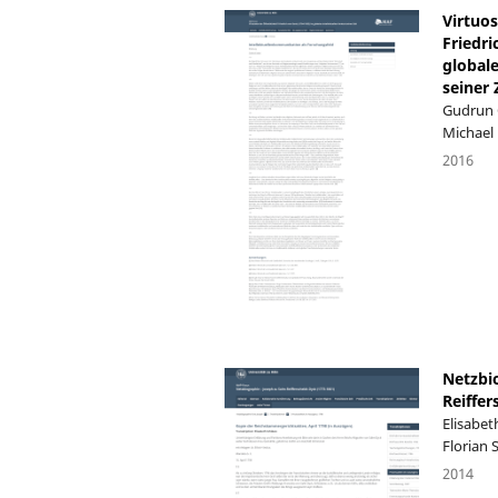
Virtuos
Friedri
globale
seiner 
Gudrun G
Michael
2016
Netzbi
Reiffer
Elisabet
Florian
2014