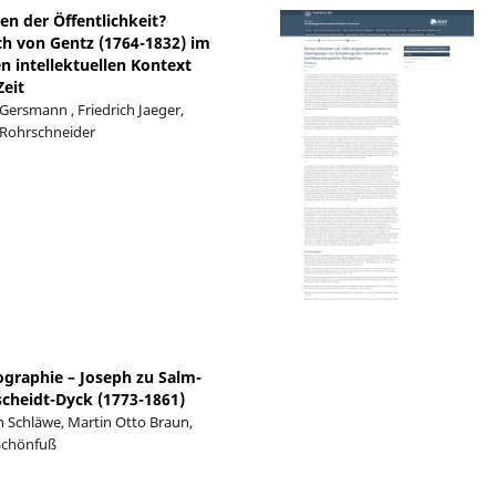
en der Öffentlichkeit?
ch von Gentz (1764-1832) im
n intellektuellen Kontext
Zeit
ersmann , Friedrich Jaeger,
 Rohrschneider
ographie – Joseph zu Salm-
scheidt-Dyck (1773-1861)
h Schläwe, Martin Otto Braun,
 Schönfuß