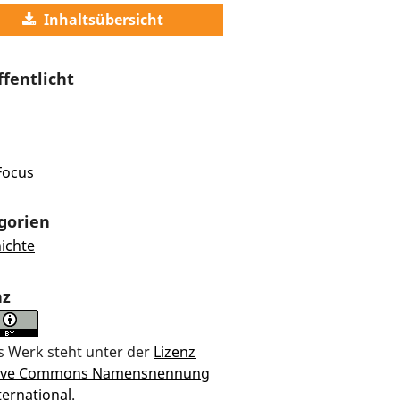
Inhaltsübersicht
ffentlicht
Focus
gorien
ichte
nz
s Werk steht unter der
Lizenz
tive Commons Namensnennung
ternational
.