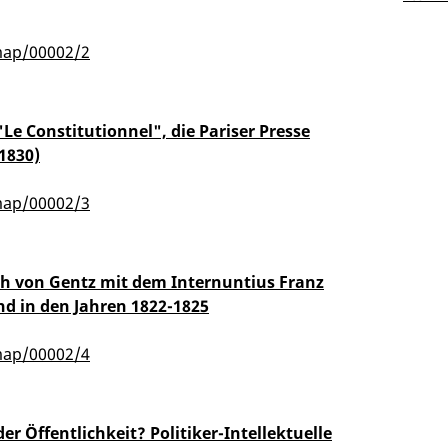
map/00002/2
"Le Constitutionnel", die Pariser Presse
1830)
map/00002/3
ch von Gentz mit dem Internuntius Franz
nd in den Jahren 1822-1825
map/00002/4
er Öffentlichkeit? Politiker-Intellektuelle