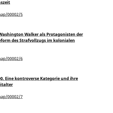
szeit
map/00002/5
ashington Walker als Protagonisten der
eform des Strafvollzugs im kolonialen
map/00002/6
00. Eine kontroverse Kategorie und ihre
italter
map/00002/7