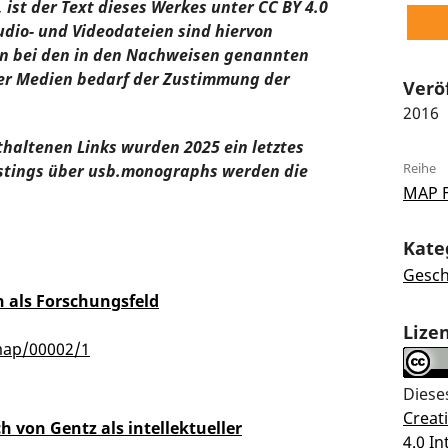
ist der Text dieses Werkes unter CC BY 4.0
udio- und Videodateien sind hiervon
n bei den in den Nachweisen genannten
ser Medien bedarf der Zustimmung der
Verö
2016
thaltenen Links wurden 2025 ein letztes
Reihe
stings über usb.monographs werden die
MAP 
Kate
Gesch
 als Forschungsfeld
Lize
map/00002/1
Diese
Crea
h von Gentz als intellektueller
4.0 In