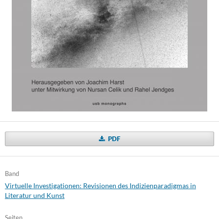
PDF
Band
Virtuelle Investigationen: Revisionen des Indizienparadigmas in
Literatur und Kunst
Seiten