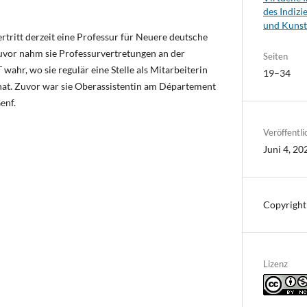
des Indizi
und Kunst
ertritt derzeit eine Professur für Neuere deutsche
zuvor nahm sie Professurvertretungen an der
Seiten
wahr, wo sie regulär eine Stelle als Mitarbeiterin
19–34
 hat. Zuvor war sie Oberassistentin am Département
enf.
Veröffentli
Juni 4, 20
Copyright
Lizenz