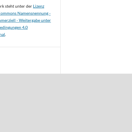
rk steht unter der
Lizenz
 Commons Namensnennung -
merziell - Weitergabe unter
Bedingungen 4.0
nal
.