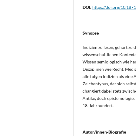
DOI:
https://doi.org/10.187
Synopse
Indizien zu lesen, gehört zu 
wissenschaftlichen Kontexte
Wissen semiologisch wie herm
Disziplinen wie Recht, Mediz
alle folgen Indizien als eine 
Zeichentypus, der sich selbs
changiert dabei stets zwisch
Antike, doch epistemologisc
18. Jahrhundert.
Autor/innen-Biografie