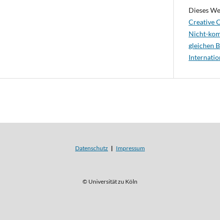
Dieses We
Creative
Nicht-kom
gleichen 
Internatio
Datenschutz
|
Impressum
© Universität zu Köln