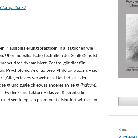
16/omp.35.c77
den Plausibilisierungspraktiken in alltäglichen wie
n. Über indexikalische Techniken des Schließens ist
eneutisch dynamisiert. Zentral gilt dies für
in, Psychologie, Archäologie, Philologie u.a.m. – sie
Art ‚Allegorie des Verweisens‘. Das Indiz als der
t zeigt und zugleich etwas anderes an-zeigt
(indicare)
,
en Evidenz und Lektüre – das weiß bereits die
h und semiologisch prominent diskutiert wird es im
Band
Virtuelle 