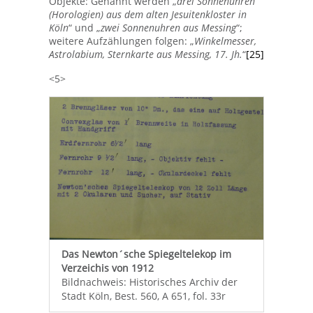
Objekte: Genannt werden „
drei Sonnenuhren
(Horologien) aus dem alten Jesuitenkloster in
Köln
“ und „
zwei Sonnenuhren aus Messing
“;
weitere Aufzählungen folgen: „
Winkelmesser,
Astrolabium, Sternkarte aus Messing, 17. Jh.
“
[25]
<5>
Das Newton´sche Spiegeltelekop im
Verzeichis von 1912
Bildnachweis: Historisches Archiv der
Stadt Köln, Best. 560, A 651, fol. 33r