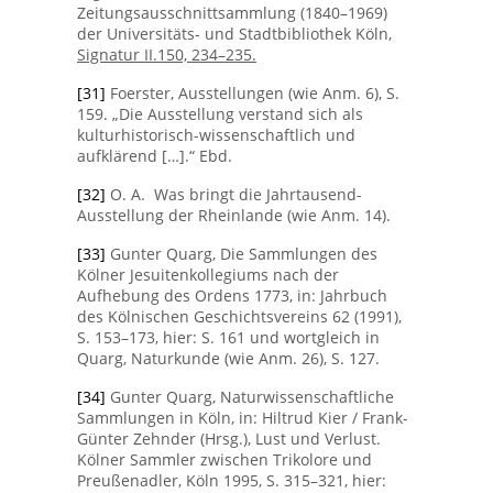
Zeitungsausschnittsammlung (1840–1969)
der Universitäts- und Stadtbibliothek Köln,
Signatur II.150, 234–235.
[31]
Foerster, Ausstellungen (wie Anm. 6), S.
159. „Die Ausstellung verstand sich als
kulturhistorisch-wissenschaftlich und
aufklärend […].“ Ebd.
[32]
O. A. Was bringt die Jahrtausend-
Ausstellung der Rheinlande (wie Anm. 14).
[33]
Gunter Quarg, Die Sammlungen des
Kölner Jesuitenkollegiums nach der
Aufhebung des Ordens 1773, in: Jahrbuch
des Kölnischen Geschichtsvereins 62 (1991),
S. 153–173, hier: S. 161 und wortgleich in
Quarg, Naturkunde (wie Anm. 26), S. 127.
[34]
Gunter Quarg, Naturwissenschaftliche
Sammlungen in Köln, in: Hiltrud Kier / Frank-
Günter Zehnder (Hrsg.), Lust und Verlust.
Kölner Sammler zwischen Trikolore und
Preußenadler, Köln 1995, S. 315–321, hier: