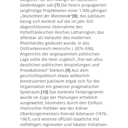
Gedenktagen sah.
[7]
Die Feiern propagierten
langfristige Projektionen einer 1.000-jährigen
„
Deutschheit der Rheinlande
“
[8]
; das Jubiläum
bezog sich konkret auf die im Jahr 925
abgeschlossene Übernahme des
mittelfränkischen Reiches Lotharingien, das
offenbar als Vorläufer des modernen
Rheinlandes gedeutet wurde, in das
Ostfrankenreich Heinrichs I. (876–936).
Angesichts der angespannten politischen
Lage sollte die Feier zugleich „frei von allzu
deutlichen politischen Anspielungen und
Provokationen“ bleiben.
[9]
Aus dem
geschichtspolitisch etwas willkürlich
konstruierten Jubiläum ergab sich für die
Organisation ein gewisser pragmatischer
Spielraum.
[10]
Das konkrete Festprogramm
wurde im Zuge der Planungen erheblich
ausgeweitet, besonders durch den Einfluss
rheinischer Politiker wie des Kölner
Oberbürgermeisters Konrad Adenauer (1876–
1967), und vereinte offiziell-staatliche mit
vielfältigen regionalen und lokalen Initiativen.