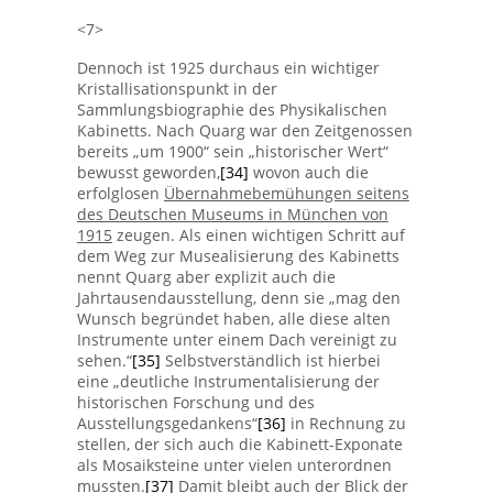
<7>
Dennoch ist 1925 durchaus ein wichtiger
Kristallisationspunkt in der
Sammlungsbiographie des Physikalischen
Kabinetts. Nach Quarg war den Zeitgenossen
bereits „um 1900“ sein „historischer Wert“
bewusst geworden,
[34]
wovon auch die
erfolglosen
Übernahmebemühungen seitens
des Deutschen Museums in München von
1915
zeugen. Als einen wichtigen Schritt auf
dem Weg zur Musealisierung des Kabinetts
nennt Quarg aber explizit auch die
Jahrtausendausstellung, denn sie „mag den
Wunsch begründet haben, alle diese alten
Instrumente unter einem Dach vereinigt zu
sehen.“
[35]
Selbstverständlich ist hierbei
eine „deutliche Instrumentalisierung der
historischen Forschung und des
Ausstellungsgedankens“
[36]
in Rechnung zu
stellen, der sich auch die Kabinett-Exponate
als Mosaiksteine unter vielen unterordnen
mussten.
[37]
Damit bleibt auch der Blick der