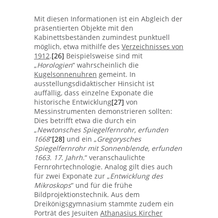
Mit diesen Informationen ist ein Abgleich der
präsentierten Objekte mit den
Kabinettsbeständen zumindest punktuell
möglich, etwa mithilfe des
Verzeichnisses von
1912
.
[26]
Beispielsweise sind mit
„
Horologien
“ wahrscheinlich die
Kugelsonnenuhren
gemeint. In
ausstellungsdidaktischer Hinsicht ist
auffällig, dass einzelne Exponate die
historische Entwicklung
[27]
von
Messinstrumenten demonstrieren sollten:
Dies betrifft etwa die durch ein
„
Newtonsches Spiegelfernrohr, erfunden
1668
“
[28]
und ein „
Gregorysches
Spiegelfernrohr mit Sonnenblende, erfunden
1663. 17. Jahrh.
“ veranschaulichte
Fernrohrtechnologie.
Analog gilt dies auch
für zwei Exponate zur „
Entwicklung des
Mikroskops
“ und für die frühe
Bildprojektionstechnik. Aus dem
Dreikönigsgymnasium stammte zudem ein
Porträt des Jesuiten
Athanasius Kircher