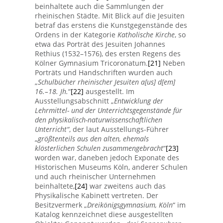
beinhaltete auch die Sammlungen der
rheinischen Städte. Mit Blick auf die Jesuiten
betraf das erstens die Kunstgegenstände des
Ordens in der Kategorie
Katholische Kirche
, so
etwa das Porträt des Jesuiten Johannes
Rethius (1532–1576), des ersten Regens des
Kölner Gymnasium Tricoronatum.
[21]
Neben
Porträts und Handschriften wurden auch
„
Schulbücher rheinischer Jesuiten a[us] d[em]
16.–18. Jh.
“
[22]
ausgestellt. Im
Ausstellungsabschnitt „
Entwicklung der
Lehrmittel- und der Unterrichtsgegenstände für
den physikalisch-naturwissenschaftlichen
Unterricht“
, der laut Ausstellungs-Führer
„
größtenteils aus den alten, ehemals
klösterlichen Schulen zusammengebracht
“
[23]
worden war, daneben jedoch Exponate des
Historischen Museums Köln, anderer Schulen
und auch rheinischer Unternehmen
beinhaltete,
[24]
war zweitens auch das
Physikalische Kabinett vertreten. Der
Besitzvermerk „
Dreikönigsgymnasium, Köln
“ im
Katalog kennzeichnet diese ausgestellten