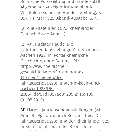
Kölnische Volkszeitung und Handelsblatt.
Allgemeiner Anzeiger für Rheinland-
Westfalen (Kölnische Handels-Zeitung), Nr.
357, 14. Mai 1925, Abend-Ausgabe, S. 4.
[2]
Alle Zitate hier: O. A., Rheinländer!
Deutsche! (wie Anm. 1).
[3]
Vgl. Rüdiger Haude, Die
„Jahrtausendausstellungen“ in Köln und
Aachen 1925, in: Portal Rheinische
Geschichte, ohne Datum, URL:
http://www.rheinische-
geschichte.lvr.de/Epochen-und-
Themen/Themen/die-
jahrtausendausstellungen-in-koeln-und-
aachen-1925/DE-
2086/lido/57d1357ad31239.21169195
(01.08.2019).
[4]
Haude, Jahrtausendausstellungen (wie
Anm. 3). Vgl. dazu auch Kerstin Theis, Die
Jahrtausendausstellung der Rheinlande 1925
in Köln, in: Jahrbuch des Kölnischen