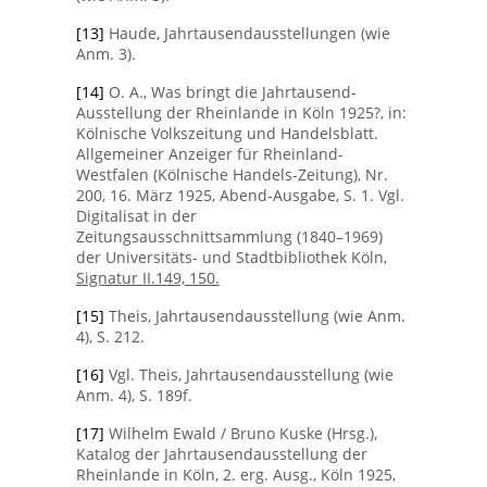
[13]
Haude, Jahrtausendausstellungen (wie
Anm. 3).
[14]
O. A., Was bringt die Jahrtausend-
Ausstellung der Rheinlande in Köln 1925?, in:
Kölnische Volkszeitung und Handelsblatt.
Allgemeiner Anzeiger für Rheinland-
Westfalen (Kölnische Handels-Zeitung), Nr.
200, 16. März 1925, Abend-Ausgabe, S. 1. Vgl.
Digitalisat in der
Zeitungsausschnittsammlung (1840–1969)
der Universitäts- und Stadtbibliothek Köln,
Signatur II.149, 150.
[15]
Theis, Jahrtausendausstellung (wie Anm.
4), S. 212.
[16]
Vgl. Theis, Jahrtausendausstellung (wie
Anm. 4), S. 189f.
[17]
Wilhelm Ewald / Bruno Kuske (Hrsg.),
Katalog der Jahrtausendausstellung der
Rheinlande in Köln, 2. erg. Ausg., Köln 1925,