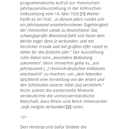
programmatische Aufruf zur rheinischen
Jahrtausendausstellung in der Kölnischen
Volkszeitung vom 14. Mai 1925.
[1]
Weiter
heißt es im Text: „
In diesem Jahre rundet sich
ein Jahrtausend ununterbrochener Zugehörigkeit
der rheinischen Lande zu Deutschland. Das
schwergeprüfte Rheinland fühlt sich heute dem
Reiche enger denn je verbunden; und mit
herzlicher Freude und mit großem Eifer rüstet es
daher für das festliche Jahr.
“ Der Ausstellung
solle dabei eine „
besondere Bedeutung
zukommen
“,
denn immerhin gelte es, „e
in
Jahrtausend […] rheinisch-deutschen Volkstums
anschaulich
“
zu machen, um „
dem lebenden
Geschlecht eine Vorstellung von der Arbeit und
den Schicksalen unserer Väter [zu] vermitteln.
“
Nicht zuletzt die existentielle Rhetorik
verdeutlichte die unmissverständliche
Botschaft, dass Rhein und Reich miteinander
„
aufs innigste verbunden
“
[2]
seien.
<2>
Den Hintergrund dafür bildete die