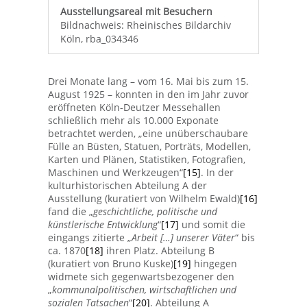
Ausstellungsareal mit Besuchern
Bildnachweis: Rheinisches Bildarchiv
Köln, rba_034346
Drei Monate lang – vom 16. Mai bis zum 15.
August 1925 – konnten in den im Jahr zuvor
eröffneten Köln-Deutzer Messehallen
schließlich mehr als 10.000 Exponate
betrachtet werden, „eine unüberschaubare
Fülle an Büsten, Statuen, Porträts, Modellen,
Karten und Plänen, Statistiken, Fotografien,
Maschinen und Werkzeugen“
[15]
. In der
kulturhistorischen Abteilung A der
Ausstellung (kuratiert von Wilhelm Ewald)
[16]
fand die „
geschichtliche, politische und
künstlerische Entwicklung
“
[17]
und somit die
eingangs zitierte „
Arbeit […] unserer Väter
“ bis
ca. 1870
[18]
ihren Platz. Abteilung B
(kuratiert von Bruno Kuske)
[19]
hingegen
widmete sich gegenwartsbezogener den
„
kommunalpolitischen, wirtschaftlichen und
sozialen Tatsachen
“
[20]
. Abteilung A