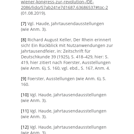
wiener-kongress-zur-revolution-/DE-
2086/lido/57ab241e7d1687.63686537#toc-2
(01.08.2019).
[7]
Vgl. Haude, Jahrtausendausstellungen
(wie Anm. 3).
[8]
Richard August Keller, Der Rhein erinnert
sich! Ein Rückblick mit Nutzanwendungen zur
Jahrtausendfeier, in: Zeitschrift für
Deutschkunde 39 (1925), S. 418–429, hier: S.
419, hier zitiert nach Foerster, Ausstellungen
(wie Anm. 6), S. 160, vgl. ebd., S. 167, Anm. 4.
[9]
Foerster, Ausstellungen (wie Anm. 6), S.
160.
[10]
Vgl. Haude, Jahrtausendausstellungen
(wie Anm. 3).
[11]
Vgl. Haude, Jahrtausendausstellungen
(wie Anm. 3).
[12]
Vgl. Haude, Jahrtausendausstellungen
(wie Anm. 3).