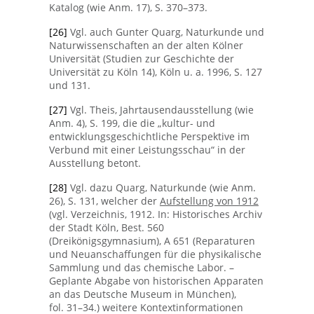
Katalog (wie Anm. 17), S. 370–373.
[26]
Vgl. auch Gunter Quarg, Naturkunde und
Naturwissenschaften an der alten Kölner
Universität (Studien zur Geschichte der
Universität zu Köln 14), Köln u. a. 1996, S. 127
und 131.
[27]
Vgl. Theis, Jahrtausendausstellung (wie
Anm. 4), S. 199, die die „kultur- und
entwicklungsgeschichtliche Perspektive im
Verbund mit einer Leistungsschau“ in der
Ausstellung betont.
[28]
Vgl. dazu Quarg, Naturkunde (wie Anm.
26), S. 131, welcher der
Aufstellung von 1912
(vgl. Verzeichnis, 1912. In: Historisches Archiv
der Stadt Köln, Best. 560
(Dreikönigsgymnasium), A 651 (Reparaturen
und Neuanschaffungen für die physikalische
Sammlung und das chemische Labor. –
Geplante Abgabe von historischen Apparaten
an das Deutsche Museum in München),
fol. 31–34.) weitere Kontextinformationen