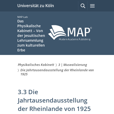
zum
Suchen
Menü
Universität zu Köln
mit
Inhalt
Google
springen
MAP-Lab
Das
Physikalische
Kabinett – Von
der jesuitischen
Lehrsammlung
zum kulturellen
Erbe
Physikalisches Kabinett
3 | Musealisierung
Sie
Die Jahrtausendausstellung der Rheinlande von
1925
sind
hier:
3.3 Die
Jahrtausendausstellung
der Rheinlande von 1925