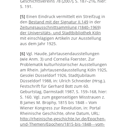
Geschichtsvereins 78 (2007), S. 187–216, hier:
S. 191.
[5]
Einen Eindruck vermittelt ein Streifzug in
den
Bestand mit der Signatur II.149
in der
Zeitungsausschnittsammlung (1840–1969)
der Universitäts- und Stadtbibliothek Köln
mit einschlägigen Artikeln zur Ausstellung
aus dem Jahr 1925.
[6]
Vgl. Haude, Jahrtausendausstellungen
(wie Anm. 3) und Cornelia Foerster, Zur
Problematik kulturhistorischer Ausstellungen
am Rhein. Jahrtausendausstellung Köln 1925,
Gesolei Düsseldorf 1926, Stadtjubiläum
Düsseldorf 1988, in: Ulrich Schneider (Hrsg.),
Festschrift für Gerhard Bott zum 60.
Geburtstag, Darmstadt 1987, S. 159–168, hier:
S. 160. Vgl. zum gegenseitigen Misstrauen z.
B James M. Brophy, 1815 bis 1848 – Vom
Wiener Kongress zur Revolution, in: Portal
Rheinische Geschichte, ohne Datum, URL:
http://rheinische-geschichte.lvr.de/Epochen-
und-Themen/Epochen/1815-bis-1848---vom-