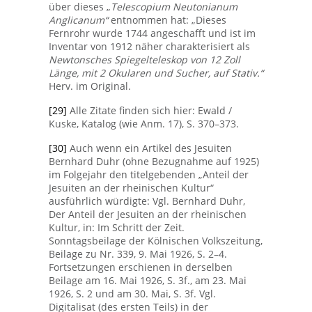
über dieses „
Telescopium Neutonianum
Anglicanum“
entnommen hat: „Dieses
Fernrohr wurde 1744 angeschafft und ist im
Inventar von 1912 näher charakterisiert als
Newtonsches Spiegelteleskop von 12 Zoll
Länge, mit 2 Okularen und Sucher, auf Stativ.“
Herv. im Original.
[29]
Alle Zitate finden sich hier: Ewald /
Kuske, Katalog (wie Anm. 17), S. 370–373.
[30]
Auch wenn ein Artikel des Jesuiten
Bernhard Duhr (ohne Bezugnahme auf 1925)
im Folgejahr den titelgebenden „Anteil der
Jesuiten an der rheinischen Kultur“
ausführlich würdigte: Vgl. Bernhard Duhr,
Der Anteil der Jesuiten an der rheinischen
Kultur, in: Im Schritt der Zeit.
Sonntagsbeilage der Kölnischen Volkszeitung,
Beilage zu Nr. 339, 9. Mai 1926, S. 2–4.
Fortsetzungen erschienen in derselben
Beilage am 16. Mai 1926, S. 3f., am 23. Mai
1926, S. 2 und am 30. Mai, S. 3f. Vgl.
Digitalisat (des ersten Teils) in der