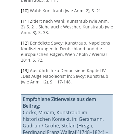
Berlin 2005, S. 11f.
[10]
Wahl: Kunstraub (wie Anm. 2), S. 21.
[11]
Zitiert nach Wahl: Kunstraub (wie Anm.
2), S. 21. Siehe auch: Wescher, Kunstraub (wie
Anm. 3), S. 38.
[12]
Bénédicte Savoy: Kunstraub. Napoleons
Konfiszierungen in Deutschland und die
europäischen Folgen, Wien / Köln / Weimar
2011, S. 72.
[13]
Ausführlich zu Denon siehe Kapitel IV
„Das Auge Napoleons“ in: Savoy: Kunstraub
(wie Anm. 12), S. 117-148.
Empfohlene Zitierweise aus dem
Beitrag:
Cockx, Miriam, Kunstraub im
historischen Kontext, in: Gersmann,
Gudrun / Grohé, Stefan (Hrsg.),
Ferdinand Franz Wallraf (1748–1824) –