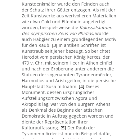
Kunstdenkmäler wurde den Feinden auch
der Schutz ihrer Götter entzogen. Als mit der
Zeit Kunstwerke aus wertvolleren Materialien
wie etwa Gold und Elfenbein angefertigt
wurden, beispielsweise die
Kolossalstatuen
des olympischen Zeus von Phidias
, wurde
auch Habgier zu einem grundlegenden Motiv
für den Raub.
[3]
In antiken Schriften ist
Kunstraub seit jeher bezeugt. So berichtet
Herodot vom persischen König Xerxes, der
479 v. Chr. mit seinem Heer in Athen einfiel
und nach der Eroberung unter anderem die
Statuen der sogenannten Tyrannenmörder,
Harmodios und Aristogeiton, in die persische
Hauptstadt Susa mitnahm.
[4]
Dieses
Monument, dessen ursprünglicher
Aufstellungsort zwischen Agora und
Akropolis lag, war von den Bürgern Athens
als Denkmal des Beginns der attischen
Demokratie in Auftrag gegeben worden und
diente der Repräsentation ihrer
Kulturauffassung.
[5]
Der Raub der
Tyrannenmörder ist nur ein Beispiel dafür,