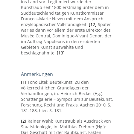
ins Land vor. Legitimiert wurde der
Kunstraub seit 1800 erstmalig unter dem in
Süddeutschland tätigen Kunstkommissar
François-Marie Neveu mit dem Anspruch
enzyklopädischer Vollständigkeit.
[12]
Später
war es dann vor allem der erste Direktor des
Musée Central,
Dominique-Vivant Denon
, der
im Auftrag Napoleons in den eroberten
Gebieten
Kunst auswählte
und
beschlagnahmte.
[13]
Anmerkungen
[1]
Tono Eitel: Beutekunst. Zu den
völkerrechtlichen Grundlagen der
Verhandlungen, in: Heinrich Becker (Hg.):
Schattengalerie – Symposium zur Beutekunst.
Forschung, Recht und Praxis, Aachen 2010, S.
181-188, hier: S. 181.
[2]
Rainer Wahl: Kunstraub als Ausdruck von
Staatsideologie, in: Matthias Frehner (Hg.):
Das Geschäft mit der Raubkunst. Fakten,