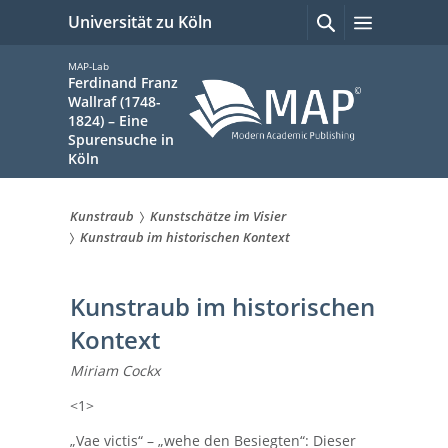
zum
Suchen
Menü
Universität zu Köln
mit
Inhalt
Google
springen
MAP-Lab
Ferdinand Franz
Wallraf (1748-
1824) – Eine
Spurensuche in
Köln
Kunstraub
Kunstschätze im Visier
Sie
Kunstraub im historischen Kontext
sind
Kunstraub im historischen
hier:
Kontext
Miriam Cockx
<1>
„Vae victis“ – „wehe den Besiegten“: Dieser