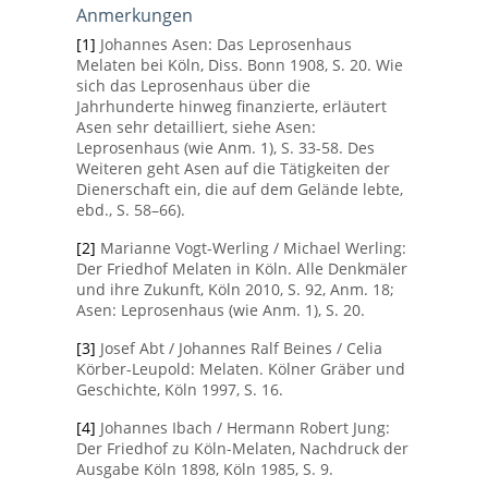
Anmerkungen
[1]
Johannes Asen: Das Leprosenhaus
Melaten bei Köln, Diss. Bonn 1908, S. 20. Wie
sich das Leprosenhaus über die
Jahrhunderte hinweg finanzierte, erläutert
Asen sehr detailliert, siehe Asen:
Leprosenhaus (wie Anm. 1), S. 33-58. Des
Weiteren geht Asen auf die Tätigkeiten der
Dienerschaft ein, die auf dem Gelände lebte,
ebd., S. 58–66).
[2]
Marianne Vogt-Werling / Michael Werling:
Der Friedhof Melaten in Köln. Alle Denkmäler
und ihre Zukunft, Köln 2010, S. 92, Anm. 18;
Asen: Leprosenhaus (wie Anm. 1), S. 20.
[3]
Josef Abt / Johannes Ralf Beines / Celia
Körber-Leupold: Melaten. Kölner Gräber und
Geschichte, Köln 1997, S. 16.
[4]
Johannes Ibach / Hermann Robert Jung:
Der Friedhof zu Köln-Melaten, Nachdruck der
Ausgabe Köln 1898, Köln 1985, S. 9.