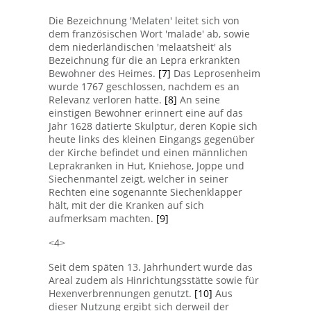
Die Bezeichnung 'Melaten' leitet sich von
dem französischen Wort 'malade' ab, sowie
dem niederländischen 'melaatsheit' als
Bezeichnung für die an Lepra erkrankten
Bewohner des Heimes.
[7]
Das Leprosenheim
wurde 1767 geschlossen, nachdem es an
Relevanz verloren hatte.
[8]
An seine
einstigen Bewohner erinnert eine auf das
Jahr 1628 datierte Skulptur, deren Kopie sich
heute links des kleinen Eingangs gegenüber
der Kirche befindet und einen männlichen
Leprakranken in Hut, Kniehose, Joppe und
Siechenmantel zeigt, welcher in seiner
Rechten eine sogenannte Siechenklapper
hält, mit der die Kranken auf sich
aufmerksam machten.
[9]
<4>
Seit dem späten 13. Jahrhundert wurde das
Areal zudem als Hinrichtungsstätte sowie für
Hexenverbrennungen genutzt.
[10]
Aus
dieser Nutzung ergibt sich derweil der