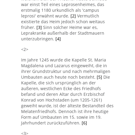
war einst Teil eines Leprosenheimes, das
erstmalig 1180 urkundlich als 'campus
leprosi' erwähnt wurde.
[2]
Vermutlich
existierte das Heim jedoch schon weitaus
früher.
[3]
Sinn solcher Heime war es,
Leprakranke außerhalb der Stadtmauern
unterzubringen.
[4]
<2>
Im Jahre 1245 wurde die Kapelle St. Maria
Magdalena und Lazarus eingeweiht, die in
ihrer Grundstruktur und nach mehrmaligen
Umbauten auch heute noch besteht.
[5]
Die
Kapelle, die sich ursprünglich an der
äußeren, westlichen Ecke des Friedhofs
befand und deren Altar durch Erzbischof
Konrad von Hochstaden (um 1205-1261)
geweiht wurde, ist der älteste Bestandteil des
Melatenfriedhofs. Dennoch ist ihre heutige
Form auf Umbauten im 15. sowie im 19.
Jahrhundert zurückzuführen.
[6]
<3>