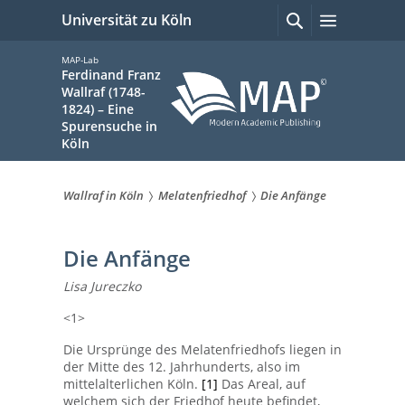
zum
Suchen
Menü
Universität zu Köln
mit
Inhalt
Google
springen
MAP-Lab
Ferdinand Franz
Wallraf (1748-
1824) – Eine
Spurensuche in
Köln
Wallraf in Köln
Melatenfriedhof
Die Anfänge
Sie
sind
Die Anfänge
hier:
Lisa Jureczko
<1>
Die Ursprünge des Melatenfriedhofs liegen in
der Mitte des 12. Jahrhunderts, also im
mittelalterlichen Köln.
[1]
Das Areal, auf
welchem sich der Friedhof heute befindet,