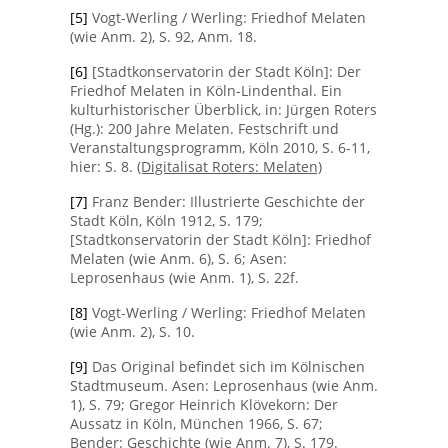
[5]
Vogt-Werling / Werling: Friedhof Melaten
(wie Anm. 2), S. 92, Anm. 18.
[6]
[Stadtkonservatorin der Stadt Köln]: Der
Friedhof Melaten in Köln-Lindenthal. Ein
kulturhistorischer Überblick, in: Jürgen Roters
(Hg.): 200 Jahre Melaten. Festschrift und
Veranstaltungsprogramm, Köln 2010, S. 6-11,
hier: S. 8.
(Digitalisat Roters: Melaten)
[7]
Franz Bender: Illustrierte Geschichte der
Stadt Köln, Köln 1912, S. 179;
[Stadtkonservatorin der Stadt Köln]: Friedhof
Melaten (wie Anm. 6), S. 6; Asen:
Leprosenhaus (wie Anm. 1), S. 22f.
[8]
Vogt-Werling / Werling: Friedhof Melaten
(wie Anm. 2), S. 10.
[9]
Das Original befindet sich im Kölnischen
Stadtmuseum. Asen: Leprosenhaus (wie Anm.
1), S. 79; Gregor Heinrich Klövekorn: Der
Aussatz in Köln, München 1966, S. 67;
Bender: Geschichte (wie Anm. 7), S. 179.