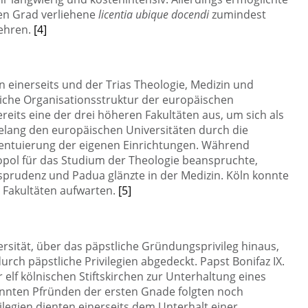
en Grad verliehene
licentia ubique docendi
zumindest
lehren.
[4]
n einerseits und der Trias Theologie, Medizin und
liche Organisationsstruktur der europäischen
ereits eine der drei höheren Fakultäten aus, um sich als
elang den europäischen Universitäten durch die
zentuierung der eigenen Einrichtungen. Während
nopol für das Studium der Theologie beanspruchte,
urisprudenz und Padua glänzte in der Medizin. Köln konnte
 Fakultäten aufwarten.
[5]
rsität, über das päpstliche Gründungsprivileg hinaus,
urch päpstliche Privilegien abgedeckt. Papst Bonifaz IX.
 elf kölnischen Stiftskirchen zur Unterhaltung eines
nten Pfründen der ersten Gnade folgten noch
legien dienten einerseits dem Unterhalt einer