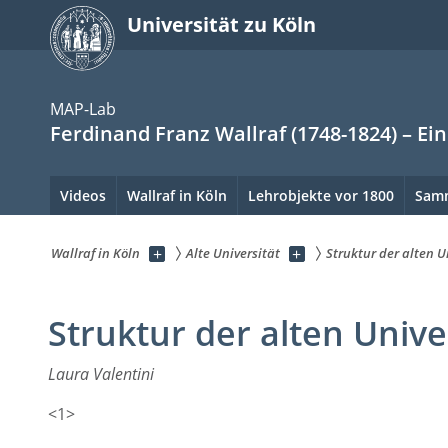
zum
Universität zu Köln
Inhalt
springen
MAP-Lab
Ferdinand Franz Wallraf (1748-1824) – Ei
Hauptnavigation.
Videos
Wallraf in Köln
Lehrobjekte vor 1800
Sam
Hinweis:
zum
bitte
Inhalt
Wallraf in Köln
Unterseiten
Alte Universität
Unterseiten
Struktur der alten U
verwenden
springen
anzeigen
anzeigen
Sie
Sie
sind
Struktur der alten Unive
Tab
hier:
um
Laura Valentini
die
Menüpunkte
<1>
anzuspringen.