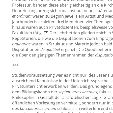
Professur, banden diese aber gleichzeitig an die Ki
Finanzierung bezog sich zunächst auf neun, später au
et ordinarii
waren zu Beginn jeweils ein Artist und Medi
Jahrhunderts erhielten drei Mediziner, vier Theologe
hinaus waren auch Privatdozenten, beispielsweise vo
Fakultäten tätig.
[7]
Der Lehrbetrieb gliederte sich in
Repetitorien, die wie die Disputationen zum Einpräg
ordinariae
waren in Struktur und Materie jedoch bal
Disputationen
de quolibet
ergänzt. Die Quodlibet erm
die über den gängigen Themenrahmen der
disputatio
<4>
Studienvoraussetzung war es nicht nur, des Lesens 
ausreichend Kenntnisse in der Unterrichtssprache La
Privatunterricht erworben werden. Das grundlegende 
dem Bildungskanon der
septem artes liberales
, fokuss
Philosophie in Gestalt der aristotelischen Logik. Gr
öffentlichen Vorlesungen vermittelt, sondern nur i
des
baccalaureus artium
schloss sich weiterführend d