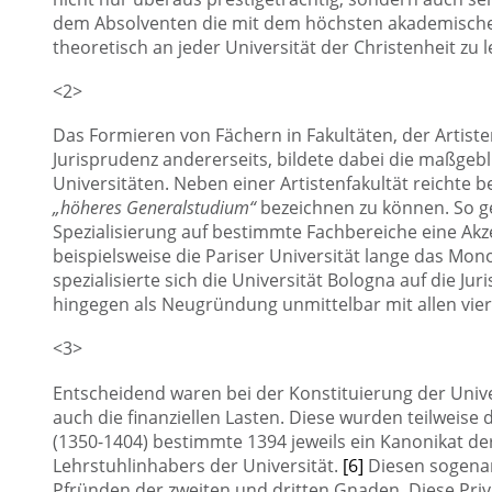
dem Absolventen die mit dem höchsten akademisch
theoretisch an jeder Universität der Christenheit zu 
<2>
Das Formieren von Fächern in Fakultäten, der Artiste
Jurisprudenz andererseits, bildete dabei die maßgeb
Universitäten. Neben einer Artistenfakultät reichte b
„höheres Generalstudium“
bezeichnen zu können. So g
Spezialisierung auf bestimmte Fachbereiche eine Ak
beispielsweise die Pariser Universität lange das Mo
spezialisierte sich die Universität Bologna auf die J
hingegen als Neugründung unmittelbar mit allen vier
<3>
Entscheidend waren bei der Konstituierung der Unive
auch die finanziellen Lasten. Diese wurden teilweise d
(1350-1404) bestimmte 1394 jeweils ein Kanonikat der
Lehrstuhlinhabers der Universität.
[6]
Diesen sogenan
Pfründen der zweiten und dritten Gnaden. Diese Privi