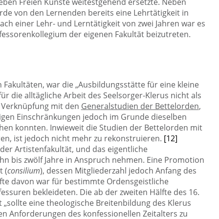
ieben Freien Künste weitestgehend ersetzte. Neben
rde von den Lernenden bereits eine Lehrtätigkeit in
ch einer Lehr- und Lerntätigkeit von zwei Jahren war es
essorenkollegium der eigenen Fakultät beizutreten.
Fakultäten, war die „Ausbildungsstätte für eine kleine
ür die alltägliche Arbeit des Seelsorger-Klerus nicht als
r Verknüpfung mit den
Generalstudien der Bettelorden
,
nigen Einschränkungen jedoch im Grunde dieselben
hen konnten. Inwieweit die Studien der Bettelorden mit
n, ist jedoch nicht mehr zu rekonstruieren.
[12]
r Artistenfakultät, und das eigentliche
ehn bis zwölf Jahre in Anspruch nehmen. Eine Promotion
 (
consilium
), dessen Mitgliederzahl jedoch Anfang des
lfte davon war für bestimmte Ordensgeistliche
fessuren bekleideten. Die ab der zweiten Hälfte des 16.
„sollte eine theologische Breitenbildung des Klerus
den Anforderungen des konfessionellen Zeitalters zu