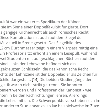
akultät war ein weiteres Spezifikum der Kölner
ie im Sinne einer Doppelfakultät fungierte. Dort
s gängige Kirchenrecht als auch römisches Recht
Diese Kombination ist auch auf dem Siegel der
tät visuell in Szene gesetzt. Das Siegelbild des
,2 cm Durchmesser zeigt in einem Vierpass mittig eine
Ein Professor sitzt erhöht an einem Lesepult, während
zwei Studenten mit aufgeschlagenen Büchern auf den
 sind. Links der Lehrszene befindet sich ein
 gekreuzten Schlüsseln, die das kanonische Recht
chts der Lehrszene ist der Doppeladler als Zeichen für
Schild dargestellt.
[14]
Die beiden Studiengänge der
gistik waren nicht strikt getrennt. Sie konnten
iniert werden und Professoren der Kanonistik wie
nten in beiden Fachrichtungen lehren. Allerdings
n die Lehre mit ein. Die Schwerpunkte verschoben sich im
r anderen Studiengangs, so lag beispielsweise im Zuge