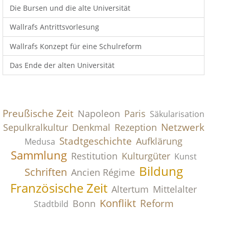
Die Bursen und die alte Universität
Wallrafs Antrittsvorlesung
Wallrafs Konzept für eine Schulreform
Das Ende der alten Universität
Preußische Zeit
Paris
Napoleon
Säkularisation
Netzwerk
Sepulkralkultur
Denkmal
Rezeption
Stadtgeschichte
Aufklärung
Medusa
Sammlung
Kulturgüter
Restitution
Kunst
Bildung
Schriften
Ancien Régime
Französische Zeit
Altertum
Mittelalter
Konflikt
Reform
Bonn
Stadtbild