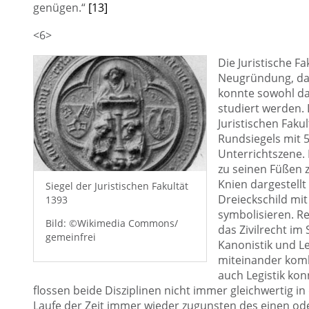
genügen.“
[13]
<6>
Die Juristische F
Neugründung, da s
konnte sowohl da
studiert werden. 
Juristischen Fakul
Rundsiegels mit 5
Unterrichtszene. 
zu seinen Füßen 
Knien dargestellt
Siegel der Juristischen Fakultät
Dreieckschild mit
1393
symbolisieren. Re
Bild: ©Wikimedia Commons/
das Zivilrecht im 
gemeinfrei
Kanonistik und Le
miteinander komb
auch Legistik kon
flossen beide Disziplinen nicht immer gleichwertig i
Laufe der Zeit immer wieder zugunsten des einen ode