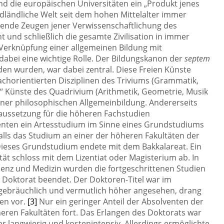
nd die europäischen Universitäten ein „Produkt jenes
dländliche Welt seit dem hohen Mittelalter immer
gende Zeugen jener Verwissenschaftlichung des
 und schließlich die gesamte Zivilisation in immer
Verknüpfung einer allgemeinen Bildung mit
abei eine wichtige Rolle. Der Bildungskanon der
septem
den wurden, war dabei zentral. Diese Freien Künste
achorientierten Disziplinen des Triviums (Grammatik,
en“ Künste des Quadrivium (Arithmetik, Geometrie, Musik
iner philosophischen Allgemeinbildung. Andererseits
raussetzung für die höheren Fachstudien
tudenten ein Artesstudium im Sinne eines Grundstudiums
alls das Studium an einer der höheren Fakultäten der
ieses Grundstudium endete mit dem Bakkalareat. Ein
ät schloss mit dem Lizentiat oder Magisterium ab. In
denz und Medizin wurden die fortgeschrittenen Studien
 Doktorat beendet. Der Doktoren-Titel war im
 gebräuchlich und vermutlich höher angesehen, drang
ten vor.
[3]
Nur ein geringer Anteil der Absolventen der
öheren Fakultäten fort. Das Erlangen des Doktorats war
r langwierig und kostenintensiv. Allerdings ermöglichte