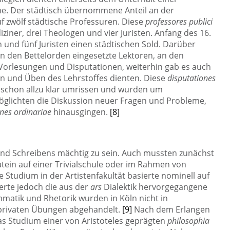
rche. Der städtisch übernommene Anteil an der
f zwölf städtische Professuren. Diese
professores publici
ziner, drei Theologen und vier Juristen. Anfang des 16.
n und fünf Juristen einen städtischen Sold. Darüber
n den Bettelorden eingesetzte Lektoren, an den
 Vorlesungen und Disputationen, weiterhin gab es auch
en und Üben des Lehrstoffes dienten. Diese
disputationes
d schon allzu klar umrissen und wurden um
öglichten die Diskussion neuer Fragen und Probleme,
nes ordinariae
hinausgingen.
[8]
und Schreibens mächtig zu sein. Auch mussten zunächst
tein auf einer Trivialschule oder im Rahmen von
Studium in der Artistenfakultät basierte nominell auf
ierte jedoch die aus der
ars
Dialektik hervorgegangene
ammatik und Rhetorik wurden in Köln nicht in
n privaten Übungen abgehandelt.
[9]
Nach dem Erlangen
as Studium einer von Aristoteles geprägten
philosophia