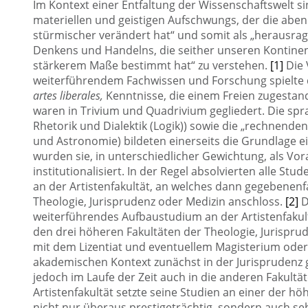
Im Kontext einer Entfaltung der Wissenschaftswelt si
materiellen und geistigen Aufschwungs, der die aben
stürmischer verändert hat“ und somit als „herausra
Denkens und Handelns, die seither unseren Kontinent
stärkerem Maße bestimmt hat“ zu verstehen.
[1]
Die 
weiterführendem Fachwissen und Forschung spielte d
artes liberales,
Kenntnisse, die einem Freien zugestan
waren in Trivium und Quadrivium gegliedert. Die spr
Rhetorik und Dialektik (Logik)) sowie die „rechnend
und Astronomie) bildeten einerseits die Grundlage e
wurden sie, in unterschiedlicher Gewichtung, als Vo
institutionalisiert. In der Regel absolvierten alle S
an der Artistenfakultät, an welches dann gegebenenf
Theologie, Jurisprudenz oder Medizin anschloss.
[2]
D
weiterführendes Aufbaustudium an der Artistenfakult
den drei höheren Fakultäten der Theologie, Jurispru
mit dem Lizentiat und eventuellem Magisterium oder
akademischen Kontext zunächst in der Jurisprudenz
jedoch im Laufe der Zeit auch in die anderen Fakultä
Artistenfakultät setzte seine Studien an einer der h
nicht nur überaus prestigeträchtig, sondern auch seh