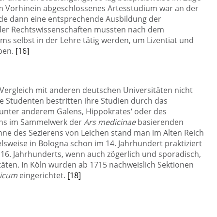
m Vorhinein abgeschlossenes Artesstudium war an der
wurde dann eine entsprechende Ausbildung der
 der Rechtswissenschaften mussten nach dem
s selbst in der Lehre tätig werden, um Lizentiat und
ben.
[16]
m Vergleich mit anderen deutschen Universitäten nicht
ie Studenten bestritten ihre Studien durch das
unter anderem Galens, Hippokrates‘ oder des
ns im Sammelwerk der
Ars medicinae
basierenden
ne des Sezierens von Leichen stand man im Alten Reich
lsweise in Bologna schon im 14. Jahrhundert praktiziert
d 16. Jahrhunderts, wenn auch zögerlich und sporadisch,
äten. In Köln wurden ab 1715 nachweislich Sektionen
icum
eingerichtet.
[18]