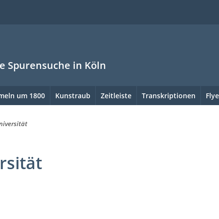
ne Spurensuche in Köln
meln um 1800
Kunstraub
Zeitleiste
Transkriptionen
Flye
niversität
rsität