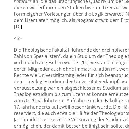
naturalis
an, die das ursprüngliche Quadrivium der S
diesen weiterführenden Studien bis zum Lizenziat wu
Form eigener Vorlesungen über die Logik erwartet. Na
dem Lizentiaten möglich, als
magister artium
dem Prof
[10]
<5>
Die Theologische Fakultät, führende der drei höheren 
Zahl von Spezialisten“, da ein Studium der Theologie f
verbindlich angesehen wurde.
[11]
Sie stand in enge
deren Mitglieder auch ohne Immatrikulation mit we
Rechte wie Universitätsmitglieder für sich beanspruc
dem Theologiestudium der Universität verknüpft ware
Voraussetzung war ein abgeschlossenes Studium an de
Theologiestudium bis zum Lizenziat konnte erneut z
zum
Dr. theol.
führte zur Aufnahme in den Fakultätsrat
17. Jahrhunderts auf zwölf beschränkt wurde. Die Hä
reserviert, die auch etwa die Hälfte der Theologiepro
Jahrhunderts einsetzende Verkürzung der Studienzeit 
ermöglichen, der damit besser befähigt sein sollte, 