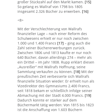
großer Stückzahl auf den Markt kamen.
[15]
So gelang es Wallraf von 1798 bis 1805
insgesamt 2.326 Bücher zu erwerben.
[16]
<8>
Mit der Verschlechterung von Wallrafs
finanzieller Lage – nach einer Reform des
Schulwesens erhielt er nur noch zwischen
1.000 und 1.400 Francs
[17]
– ging auch die
Zahl seiner Büchererwerbungen zurück.
Zwischen 1806 und 1813 kaufte er nur noch
640 Bücher, davon allerdings 274 – mehr als
ein Drittel – im Jahr 1808. Rupp erklärt diesen
„Ausreißer“ mit Wallrafs Hoffnung, seine
Sammlung verkaufen zu können.
[18]
Mit der
preußischen Zeit verbesserte sich Wallrafs
finanzielle Situation wieder: Er erhielt nun als
Vizedirektor des Gymnasiums 2.400 Francs,
seit 1818 bekam er schließlich infolge seiner
Abmachung mit der Stadt 4.000 Francs.
[19]
Dadurch konnte er stärker auf dem
Büchermarkt tätig werden: Von 1815 bis 1823
ist die Anschaffung von 1.603 Büchern