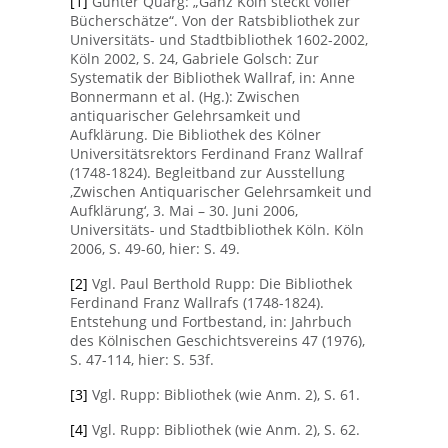
[1]
Gunter Quarg: „Ganz Köln steckt voller
Bücherschätze“. Von der Ratsbibliothek zur
Universitäts- und Stadtbibliothek 1602-2002,
Köln 2002, S. 24, Gabriele Golsch: Zur
Systematik der Bibliothek Wallraf, in: Anne
Bonnermann et al. (Hg.): Zwischen
antiquarischer Gelehrsamkeit und
Aufklärung. Die Bibliothek des Kölner
Universitätsrektors Ferdinand Franz Wallraf
(1748-1824). Begleitband zur Ausstellung
‚Zwischen Antiquarischer Gelehrsamkeit und
Aufklärung‘, 3. Mai – 30. Juni 2006,
Universitäts- und Stadtbibliothek Köln. Köln
2006, S. 49-60, hier: S. 49.
[2]
Vgl. Paul Berthold Rupp: Die Bibliothek
Ferdinand Franz Wallrafs (1748-1824).
Entstehung und Fortbestand, in: Jahrbuch
des Kölnischen Geschichtsvereins 47 (1976),
S. 47-114, hier: S. 53f.
[3]
Vgl. Rupp: Bibliothek (wie Anm. 2), S. 61.
[4]
Vgl. Rupp: Bibliothek (wie Anm. 2), S. 62.