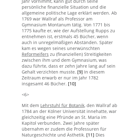
Jahr vornimmt, kann gut durch seine
persönliche finanzielle Situation und die
allgemeine politische Lage erklärt werden. Ab
1769 war Wallraf als Professor am
Gymnasium Montanum tätig. Von 1771 bis
1775 kaufte er, wie der Aufstellung Rupps zu
entnehmen ist, erstmals 45 Bücher, wenn
auch in unregelmäßigen Abständen. Später
kam es wegen seines unerwünschten
Reformeifers
zu (finanziellen) Streitigkeiten
zwischen ihm und dem Gymnasium, was
dazu führte, dass er zehn Jahre lang auf sein
Gehalt verzichten musste.
[9]
In diesem
Zeitraum erwarb er nur im Jahr 1782
insgesamt 46 Bücher.
[10]
<6>
Mit dem
Lehrstuhl für Botanik
, den Wallraf ab
1784 an der Kölner Universität innehatte, war
gleichzeitig eine Pfründe an St. Maria im
Kapitol verbunden. Zwei Jahre später
übernahm er zudem die Professuren für
Naturgeschichte und Ästhetik.
[11]
Dies