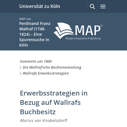
zum
Suchen
Menü
Universität zu Köln
mit
Inhalt
Google
springen
MAP-Lab
Ferdinand Franz
Wallraf (1748-
1824) – Eine
Spurensuche in
Köln
Sammeln um 1800
Sie
Die Wallraf'sche Büchersammlung
Wallrafs Erwerbsstrategien
sind
hier:
Erwerbsstrategien in
Bezug auf Wallrafs
Buchbesitz
Marius von Knobelsdorff