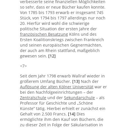
verbesserte seine finanziellen Möglichkeiten
so sehr, dass er neue Bücher kaufen konnte.
Von 1785 bis 1793 erwarb er insgesamt 745
Stück, von 1794 bis 1797 allerdings nur noch
20. Hierfür wird wohl die schwierige
politische Situation der ersten Jahre der
französischen Besatzung
Kölns und des
Ersten Koalitionskriegs zwischen Frankreich
und seinen europäischen Gegnermächten,
der auch am Rhein stattfand, maßgeblich
gewesen sein.
[12]
<7>
Seit dem Jahr 1798 erwarb Wallraf wieder in
größerem Umfang Bücher.
[13]
Nach der
Auflösung der alten Kölner Universität
war er
bei den Nachfolgeeinrichtungen – der
Zentralschule
und der
Sekundarschule
– als
Professor für Geschichte und „Schöne
Künste“ tätig. Hierbei erhielt er zunächst ein
Gehalt von 2.500 Francs.
[14]
Dies
ermöglichte ihm den Kauf von Büchern, die
zu dieser Zeit in Folge der Säkularisation in