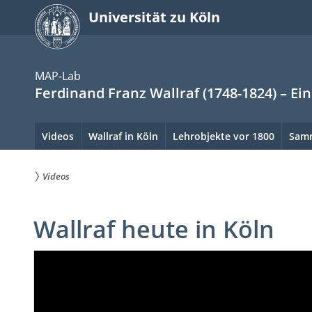
zum
Universität zu Köln
Inhalt
springen
MAP-Lab
Ferdinand Franz Wallraf (1748-1824) – Ei
Hauptnavigation.
Videos
Wallraf in Köln
Lehrobjekte vor 1800
Sam
Hinweis:
zum
bitte
Inhalt
Videos
verwenden
springen
Sie
Sie
sind
Wallraf heute in Köln
Tab
hier:
um
die
Menüpunkte
anzuspringen.