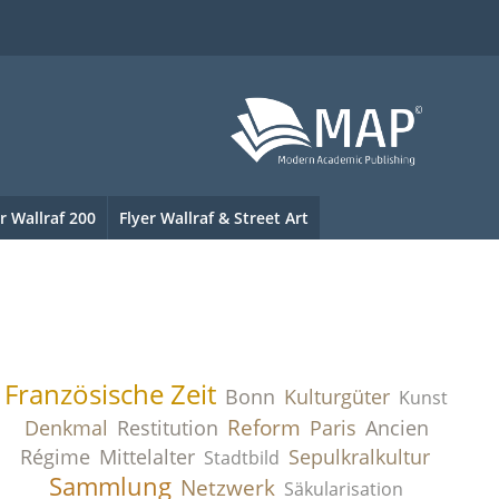
r Wallraf 200
Flyer Wallraf & Street Art
Französische Zeit
Kulturgüter
Bonn
Kunst
Reform
Denkmal
Paris
Restitution
Ancien
Sepulkralkultur
Régime
Mittelalter
Stadtbild
Sammlung
Netzwerk
Säkularisation