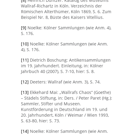
[8]
Heinrich Düntzer: Katalog des Museums
Wallraf-Richartz in Köln. Verzeichnis der
Römischen Alterthümer, Köln 1869, S. 6. Zum
Beispiel Nr. 8, Büste des Kaisers Vitellius.
[9]
Noelke: Kölner Sammlungen (wie Anm. 4),
S. 176.
[10]
Noelke: Kölner Sammlungen (wie Anm.
4), S. 176.
[11]
Dietrich Boschung: Antikensammlungen
im 19. Jahrhundert. Einleitung, in: Kölner
Jahrbuch 40 (2007), S. 7-10, hier: S. 8.
[12]
Deeters: Wallraf (wie Anm. 3), S. 74.
[13]
Ekkehard Mai: „Wallrafs Chaos“ (Goethe)
– Städels Stiftung, in: Ders. / Peter Paret (Hg.):
Sammler, Stifter und Museen.
Kunstförderung in Deutschland im 19. und
20. Jahrhundert, Köln / Weimar / Wien 1993,
S. 63-80, hier: S. 73.
[14]
Noelke: Kölner Sammlungen (wie Anm.