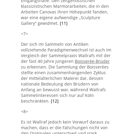
Eingangshalle. Den zeitgenössischen
klassizistischen Marmorarbeiten, die in den
Arbeiten Canovas ihren Höhepunkt fanden,
war eine eigene aufwendige „Sculpture
Gallery“ gewidmet.
[11]
<7>
Der sich im Sammeln von Antiken
vollziehende Paradigmenwechsel ist auch im
Vergleich der Sammelpraxis Wallrafs mit der
der fast 40 Jahre jüngeren
Boisserée-Brüder
zu erkennen. Die Sammlung der Boisserées
stellte einen zusammenhängenden Zyklus
der mittelalterlichen Malerei dar, dessen
nationale Bedeutung den Brüdern von
Anfang an bewusst war, während Wallrafs
Sammelinteressen sich nur auf Köln
beschränkten.
[12]
<8>
Es ist Wallraf jedoch kein Vorwurf daraus zu
machen, dass er die Fälschungen nicht von
den Originalen unterschied und stark