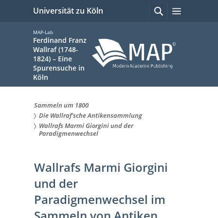
zum
Suchen
Menü
Universität zu Köln
mit
Inhalt
Google
springen
MAP-Lab
Ferdinand Franz
Wallraf (1748-
1824) – Eine
Spurensuche in
Köln
Sammeln um 1800
Sie
Die Wallraf'sche Antikensammlung
Wallrafs Marmi Giorgini und der
sind
Paradigmenwechsel
hier:
Wallrafs Marmi Giorgini
und der
Paradigmenwechsel im
Sammeln von Antiken