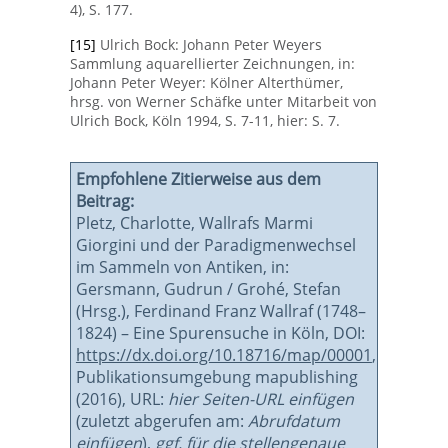
4), S. 177.
[15]
Ulrich Bock: Johann Peter Weyers
Sammlung aquarellierter Zeichnungen, in:
Johann Peter Weyer: Kölner Alterthümer,
hrsg. von Werner Schäfke unter Mitarbeit von
Ulrich Bock, Köln 1994, S. 7-11, hier: S. 7.
Empfohlene Zitierweise aus dem
Beitrag:
Pletz, Charlotte, Wallrafs Marmi
Giorgini und der Paradigmenwechsel
im Sammeln von Antiken, in:
Gersmann, Gudrun / Grohé, Stefan
(Hrsg.), Ferdinand Franz Wallraf (1748–
1824) – Eine Spurensuche in Köln, DOI:
https://dx.doi.org/10.18716/map/00001
,
Publikationsumgebung mapublishing
(2016), URL:
hier Seiten-URL einfügen
(zuletzt abgerufen am:
Abrufdatum
einfügen
),
ggf. für die stellengenaue