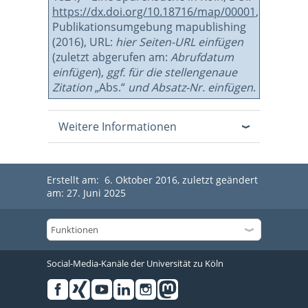
https://dx.doi.org/10.18716/map/00001
,
Publikationsumgebung mapublishing
(2016), URL:
hier Seiten-URL einfügen
(zuletzt abgerufen am:
Abrufdatum
einfügen
),
ggf. für die stellengenaue
Zitation
„Abs.“
und Absatz-Nr. einfügen
.
Weitere Informationen
Erstellt am: 6. Oktober 2016, zuletzt geändert
am: 27. Juni 2025
Social-Media-Kanäle der Universität zu Köln
Facebook
Xing
Youtube
Linked
Instagram