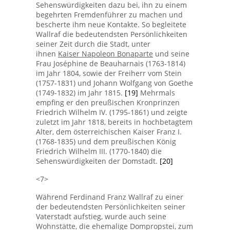
Sehenswürdigkeiten dazu bei, ihn zu einem
begehrten Fremdenführer zu machen und
bescherte ihm neue Kontakte. So begleitete
Wallraf die bedeutendsten Persönlichkeiten
seiner Zeit durch die Stadt, unter
ihnen
Kaiser Napoleon Bonaparte
und seine
Frau Joséphine de Beauharnais (1763-1814)
im Jahr 1804, sowie der Freiherr vom Stein
(1757-1831) und Johann Wolfgang von Goethe
(1749-1832) im Jahr 1815.
[19]
Mehrmals
empfing er den preußischen Kronprinzen
Friedrich Wilhelm IV. (1795-1861) und zeigte
zuletzt im Jahr 1818, bereits in hochbetagtem
Alter, dem österreichischen Kaiser Franz I.
(1768-1835) und dem preußischen König
Friedrich Wilhelm III. (1770-1840) die
Sehenswürdigkeiten der Domstadt.
[20]
<7>
Während Ferdinand Franz Wallraf zu einer
der bedeutendsten Persönlichkeiten seiner
Vaterstadt aufstieg, wurde auch seine
Wohnstätte, die ehemalige Dompropstei, zum