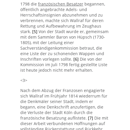
1798 die
französischen Besatzer
begannen,
öffentlich angebrachte Adels- und
Herrschaftsinsignien abzunehmen und zu
verbrennen, machte sich Wallraf für deren
Rettung und Aufbewahrung im Zeughaus
stark.
[5]
Von der Stadt wurde er, gemeinsam
mit dem Sammler Baron von Hüpsch (1730-
1805), mit der Leitung einer
Sachverständigenkommission betraut, die
eine Liste der zu schonenden Wappen und
Inschriften vorlegen sollte.
[6]
Die von der
Kommission im Juli 1798 fertig gestellte Liste
ist heute jedoch nicht mehr erhalten.
<3>
Nach dem Abzug der Franzosen engagierte
sich Wallraf im Frühjahr 1814 wiederrum für
die Denkmäler seiner Stadt, indem er
begann, eine Denkschrift anzufertigen, die
die Verluste der Stadt Köln durch die
französische Besatzung auflistete.
[7]
Die mit
dieser Arbeit verbundenen Hoffnungen auf
vollständige
Rückerstattung
und Rückkehr