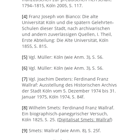
1794–1815, Köln 2005, S. 117.
[4]
Franz Joseph von Bianco: Die alte
Universität Köln und die spätern Gelehrten-
Schulen dieser Stadt, nach archivarischen
und andern zuverlässigen Quellen, I. Theil,
Erste Abteilung: Die Alte Universität, Köln
1855, S. 815.
[5]
Vgl. Müller: Köln (wie Anm. 3), S. 56.
[6]
Vgl. Müller: Köln (wie Anm. 3), S. 56.
[7]
Vgl. Joachim Deeters: Ferdinand Franz
Wallraf: Ausstellung des Historischen Archivs
der Stadt Köln vom 5. Dezember 1974 bis 31.
Januar 1975, Köln 1974, S. 84f.
[8]
Wilhelm Smets: Ferdinand Franz Wallraf.
Ein biographisch-panegyrischer Versuch,
Köln 1825, S. 25.
(Digitalisat Smets: Wallraf)
[9]
Smets: Wallraf (wie Anm. 8), S. 25f.