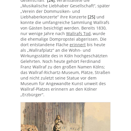
Gesellschaft“
[24]
, veranstaltete die
„Musikalische Liebhaber Gesellschaft“, später
„Verein der Dommusiken- und
Liebhaberkonzerte“ ihre Konzerte
[25]
und
konnte die umfangreiche Sammlung Wallrafs
von Gästen besichtigt werden. Bereits 1830,
nur wenige Jahre nach
Wallrafs Tod
, wurde
die ehemalige Dompropstei abgerissen. Die
dort entstandene Fläche
erinnert
bis heute
als „Wallrafplatz“ an die Wohn- und
Wirkungsstätte des in Köln hochgeschätzten
Gelehrten. Noch heute gehört Ferdinand
Franz Wallraf zu den großen Namen Kölns;
das Wallraf-Richartz-Museum, Plätze, Straßen
und nicht zuletzt seine Statue vor dem
Museum für Angewandte Kunst unweit des
Wallraf-Platzes erinnern an den Kölner
„Erzbürger“.