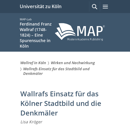
zum
Suchen
Menü
Universität zu Köln
mit
Inhalt
Google
springen
MAP-Lab
Ferdinand Franz
Wallraf (1748-
1824) – Eine
Spurensuche in
Köln
Wallraf in Köln
Wirken und Nachwirkung
Sie
Wallrafs Einsatz für das Stadtbild und
Denkmäler
sind
hier:
Wallrafs Einsatz für das
Kölner Stadtbild und die
Denkmäler
Lisa Kröger