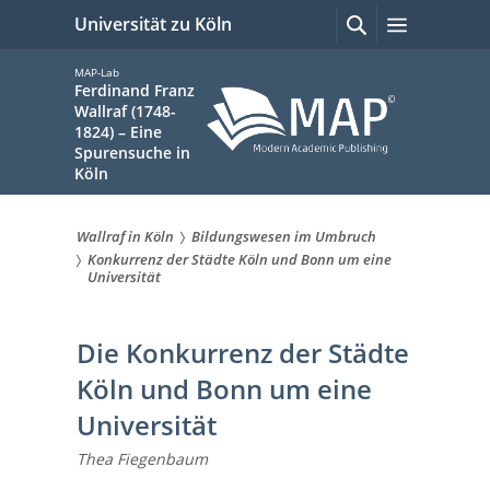
zum
Suchen
Menü
Universität zu Köln
mit
Inhalt
Google
springen
MAP-Lab
Ferdinand Franz
Wallraf (1748-
1824) – Eine
Spurensuche in
Köln
Wallraf in Köln
Bildungswesen im Umbruch
Sie
Konkurrenz der Städte Köln und Bonn um eine
Universität
sind
hier:
Die Konkurrenz der Städte
Köln und Bonn um eine
Universität
Thea Fiegenbaum