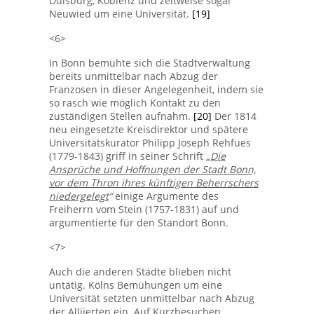
Duisburg, Koblenz und zeitweise sogar
Neuwied um eine Universität.
[19]
<6>
In Bonn bemühte sich die Stadtverwaltung
bereits unmittelbar nach Abzug der
Franzosen in dieser Angelegenheit, indem sie
so rasch wie möglich Kontakt zu den
zuständigen Stellen aufnahm.
[20]
Der 1814
neu eingesetzte Kreisdirektor und spätere
Universitätskurator Philipp Joseph Rehfues
(1779-1843) griff in seiner Schrift
„
Die
Ansprüche und Hoffnungen der Stadt Bonn,
vor dem Thron ihres künftigen Beherrschers
niedergelegt
”
einige Argumente des
Freiherrn vom Stein (1757-1831) auf und
argumentierte für den Standort Bonn.
<7>
Auch die anderen Städte blieben nicht
untätig. Kölns Bemühungen um eine
Universität setzten unmittelbar nach Abzug
der Alliierten ein. Auf Kurzbesuchen