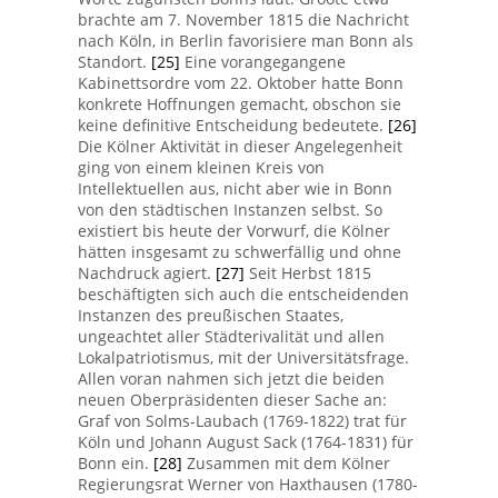
brachte am 7. November 1815 die Nachricht
nach Köln, in Berlin favorisiere man Bonn als
Standort.
[25]
Eine vorangegangene
Kabinettsordre vom 22. Oktober hatte Bonn
konkrete Hoffnungen gemacht, obschon sie
keine definitive Entscheidung bedeutete.
[26]
Die Kölner Aktivität in dieser Angelegenheit
ging von einem kleinen Kreis von
Intellektuellen aus, nicht aber wie in Bonn
von den städtischen Instanzen selbst. So
existiert bis heute der Vorwurf, die Kölner
hätten insgesamt zu schwerfällig und ohne
Nachdruck agiert.
[27]
Seit Herbst 1815
beschäftigten sich auch die entscheidenden
Instanzen des preußischen Staates,
ungeachtet aller Städterivalität und allen
Lokalpatriotismus, mit der Universitätsfrage.
Allen voran nahmen sich jetzt die beiden
neuen Oberpräsidenten dieser Sache an:
Graf von Solms-Laubach (1769-1822) trat für
Köln und Johann August Sack (1764-1831) für
Bonn ein.
[28]
Zusammen mit dem Kölner
Regierungsrat Werner von Haxthausen (1780-