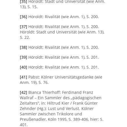
[35]
Höroldt: Stadt und Universität (wie Anm.
13), S. 15.
[36]
Höroldt: Rivalität (wie Anm. 1), S. 200.
[37]
Höroldt: Rivalität (wie Anm. 1), S. 200.
Höroldt: Stadt und Universität (wie Anm. 13),
S. 22.
[38]
Höroldt: Rivalität (wie Anm. 1), S. 200.
[39]
Höroldt: Rivalität (wie Anm. 1), S. 201.
[40]
Höroldt: Rivalität (wie Anm. 1), S. 201.
[41]
Pabst: Kölner Universitätsgedanke (wie
Anm. 19), S. 76.
[42]
Bianca Thierhoff: Ferdinand Franz
Wallraf – Ein Sammler des „pädagogischen
Zeitalters“, in: Hiltrud Kier / Frank Günter
Zehnder (Hg.): Lust und Verlust. Kölner
Sammler zwischen Trikolore und
Preußenadler, Köln 1995, S. 389-406, hier: S.
401.