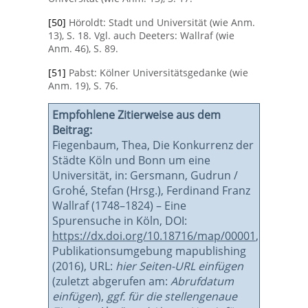
[50]
Höroldt: Stadt und Universität (wie Anm.
13), S. 18. Vgl. auch Deeters: Wallraf (wie
Anm. 46), S. 89.
[51]
Pabst: Kölner Universitätsgedanke (wie
Anm. 19), S. 76.
Empfohlene Zitierweise aus dem
Beitrag:
Fiegenbaum, Thea, Die Konkurrenz der
Städte Köln und Bonn um eine
Universität, in: Gersmann, Gudrun /
Grohé, Stefan (Hrsg.), Ferdinand Franz
Wallraf (1748–1824) – Eine
Spurensuche in Köln, DOI:
https://dx.doi.org/10.18716/map/00001
,
Publikationsumgebung mapublishing
(2016), URL:
hier Seiten-URL einfügen
(zuletzt abgerufen am:
Abrufdatum
einfügen
),
ggf. für die stellengenaue