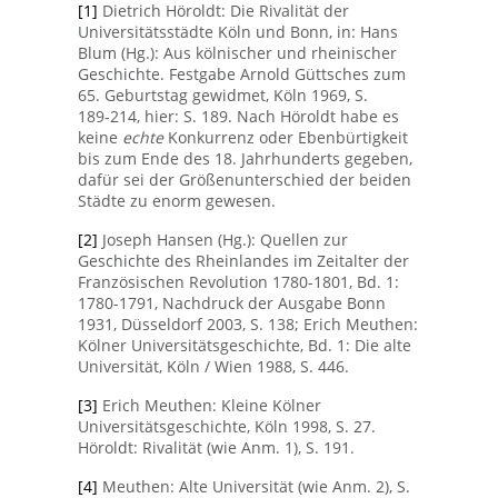
[1]
Dietrich Höroldt: Die Rivalität der
Universitätsstädte Köln und Bonn, in: Hans
Blum (Hg.): Aus kölnischer und rheinischer
Geschichte. Festgabe Arnold Güttsches zum
65. Geburtstag gewidmet, Köln 1969, S.
189‑214, hier: S. 189. Nach Höroldt habe es
keine
echte
Konkurrenz oder Ebenbürtigkeit
bis zum Ende des 18. Jahrhunderts gegeben,
dafür sei der Größenunterschied der beiden
Städte zu enorm gewesen.
[2]
Joseph Hansen (Hg.): Quellen zur
Geschichte des Rheinlandes im Zeitalter der
Französischen Revolution 1780-1801, Bd. 1:
1780-1791, Nachdruck der Ausgabe Bonn
1931, Düsseldorf 2003, S. 138; Erich Meuthen:
Kölner Universitätsgeschichte, Bd. 1: Die alte
Universität, Köln / Wien 1988, S. 446.
[3]
Erich Meuthen: Kleine Kölner
Universitätsgeschichte, Köln 1998, S. 27.
Höroldt: Rivalität (wie Anm. 1), S. 191.
[4]
Meuthen: Alte Universität (wie Anm. 2), S.