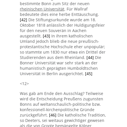
bestimmte Bonn zum Sitz der neuen
rheinischen Universität
. Für Wallraf
bedeutete dies eine herbe Enttäuschung.
[42]
Die Stiftungsurkunde wurde am 18.
Oktober 1818 anlässlich der Huldigungsfeier
für den neuen Souverän in Aachen
ausgestellt.
[43]
In ihrem katholischen
Umland jedoch blieb die neue preußisch-
protestantische Hochschule eher unpopulär;
so stammte um 1830 nur etwa ein Drittel der
Studierenden aus dem Rheinland.
[44]
Die
Bonner Universität war sehr stark an der
humanistisch geprägten Humboldtschen
Universität in Berlin ausgerichtet.
[45]
<12>
Was gab am Ende den Ausschlag? Teilweise
wird die Entscheidung Preußens zugunsten
Bonns auf weltanschaulich-politische bzw.
konfessionell-kirchenpolitische Gründe
zurückgeführt.
[46]
Die katholische Tradition,
so Deeters, sei weitaus gewichtiger gewesen
als die von Groote bemängelte Kölner