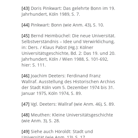
[43]
Doris Pinkwart: Das gelehrte Bonn im 19.
Jahrhundert, Köln 1989, S. 7.
[44]
Pinkwart: Bonn (wie Anm. 43), S. 10.
[45]
Bernd Heimbüchel: Die neue Universität.
Selbstverständnis – Idee und Verwirklichung,
in: Ders. / Klaus Pabst (Hg.): Kölner
Universitätsgeschichte, Bd. 2: Das 19. und 20.
Jahrhundert, Köln / Wien 1988, S. 101-692,
hier: S. 111.
[46]
Joachim Deeters: Ferdinand Franz
Wallraf. Ausstellung des Historischen Archivs
der Stadt Köln vom 5. Dezember 1974 bis 31.
Januar 1975, Köln 1974, S. 89.
[47]
Vgl. Deeters: Wallraf (wie Anm. 46), S. 89.
[48]
Meuthen: Kleine Universitätsgeschichte
(wie Anm. 3), S. 28.
[49]
Siehe auch Höroldt: Stadt und
Universität (wie Anm. 13), S. 17.