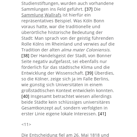
Studienstiftungen, wurden auch vorhandene
Sammlungen ins Feld geführt.
[37]
Die
Sammlung Wallrafs
ist hierfür ein
repräsentatives Beispiel. Was Köln Bonn
voraus hatte, war die traditionelle und
überörtliche historische Bedeutung der
Stadt: Man sprach von der geistig führenden
Rolle Kölns im Rheinland und verwies auf die
Tradition der alten
alma mater Coloniensis
.
[38]
Der Handelsgeist der Stadt, von Bonner
Seite negativ aufgefasst, sei ebenfalls nur
förderlich für das städtische Klima und die
Entwicklung der Wissenschaft.
[39]
Überdies,
so die Kölner, zeige sich ja im Falle Berlins,
wie günstig sich Universitäten in einem
großstädtischen Kontext entwickeln konnten.
[40]
Insgesamt betrachtet wiesen allerdings
beide Städte kein schlüssiges universitäres
Gesamtkonzept auf, sondern verfolgten in
erster Linie eigene lokale Interessen.
[41]
<11>
Die Entscheidung fiel am 26. Mai 1818 und