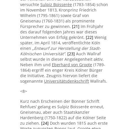
versuchte
Sulpiz Boisserée
(1783-1854) schon
im November 1813, Kronprinz Friedrich
Wilhelm (1795-1861) sowie Graf von
Gneisenau (1760-1831) als prominente
Fürsprecher zu gewinnen.
[21]
Im Frühjahr
des darauf folgenden Jahres war dieses
Unternehmen von Erfolg gekrönt.
[22]
Wenig
später, im April 1814, veröffentlichte Köln
einen
„Entwurf zur Herstellung der Stadt-
Kölnischen Universität”
.
[23]
Auch Wallraf
selbst wurde in dieser Angelegenheit aktiv.
Neben ihm und
Eberhard von Groote
(1789-
1864) ergriff ein enger Kreis Kölner Bürger
die Initiative. Zeugnis hiervon liefert die
sogenannte
Universitätsdenkschrift
Wallrafs.
<8>
Kurz nach Erscheinen der Bonner Schrift
Rehfues‘ gelang es Sulpiz Boisserée erneut,
Gneisenau, aber auch Staatskanzler
Hardenberg (1750-1822) auf die Kölner Seite
zu ziehen.
[24]
Doch wurden 1815 auch erste
Worte zugunsten Bonns laut. Groote etwa