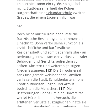
1802 erhielt Bonn ein Lycée, Köln jedoch
nicht. Stattdessen erhielt die Kölner
Bürgerschaft eine
Sekundärschule
zweiten
Grades, die einem Lycée ähnlich war.
<4>
Doch nicht nur für Köln bedeutete die
französische Besatzung einen immensen
Einschnitt. Bonn verlor seine Funktion als
erzbischöfliche und kurfürstliche
Residenzstadt und somit ebenfalls stark an
Bedeutung. Hinzu kam der Verlust zentraler
Behörden und Gerichte, außerdem von
Stiften, Klöstern und weiteren geistigen
Niederlassungen.
[13]
Die Einwohnerzahl
sank und gerade wohlhabende Familien
verließen die Stadt. Schuldenlasten, hohe
Kontributionszahlungen und Armut
bedrohten die Menschen.
[14]
Die
Bestrebungen Bonns um eine Universität
wertet Höroldt somit als Versuch, die
erlittenen Verluste auszugleichen, hatte sie
doch eine Herabstufung zur unbedeutenden