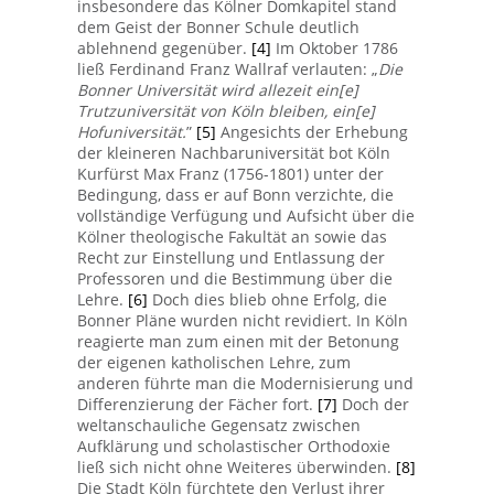
insbesondere das Kölner Domkapitel stand
dem Geist der Bonner Schule deutlich
ablehnend gegenüber.
[4]
Im Oktober 1786
ließ Ferdinand Franz Wallraf verlauten: „
Die
Bonner Universität wird allezeit ein[e]
Trutzuniversität von Köln bleiben, ein[e]
Hofuniversität.
”
[5]
Angesichts der Erhebung
der kleineren Nachbaruniversität bot Köln
Kurfürst Max Franz (1756-1801) unter der
Bedingung, dass er auf Bonn verzichte, die
vollständige Verfügung und Aufsicht über die
Kölner theologische Fakultät an sowie das
Recht zur Einstellung und Entlassung der
Professoren und die Bestimmung über die
Lehre.
[6]
Doch dies blieb ohne Erfolg, die
Bonner Pläne wurden nicht revidiert. In Köln
reagierte man zum einen mit der Betonung
der eigenen katholischen Lehre, zum
anderen führte man die Modernisierung und
Differenzierung der Fächer fort.
[7]
Doch der
weltanschauliche Gegensatz zwischen
Aufklärung und scholastischer Orthodoxie
ließ sich nicht ohne Weiteres überwinden.
[8]
Die Stadt Köln fürchtete den Verlust ihrer