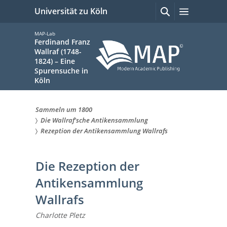
zum
Suchen
Menü
Universität zu Köln
mit
Inhalt
Google
springen
MAP-Lab
Ferdinand Franz
Wallraf (1748-
1824) – Eine
Spurensuche in
Köln
Sammeln um 1800
Sie
Die Wallraf'sche Antikensammlung
Rezeption der Antikensammlung Wallrafs
sind
hier:
Die Rezeption der
Antikensammlung
Wallrafs
Charlotte Pletz