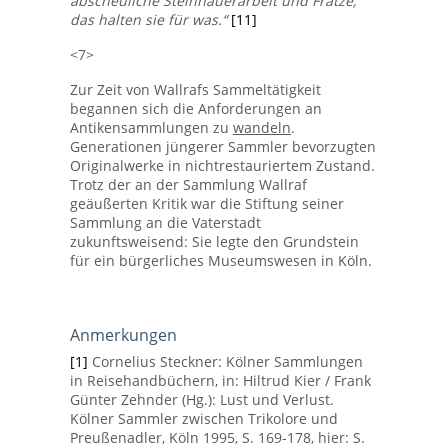
abscheuliche Steinhauerarbeit und Fratze;
das halten sie für was.“
[11]
<7>
Zur Zeit von Wallrafs Sammeltätigkeit
begannen sich die Anforderungen an
Antikensammlungen zu
wandeln
.
Generationen jüngerer Sammler bevorzugten
Originalwerke in nichtrestauriertem Zustand.
Trotz der an der Sammlung Wallraf
geäußerten Kritik war die Stiftung seiner
Sammlung an die Vaterstadt
zukunftsweisend: Sie legte den Grundstein
für ein bürgerliches Museumswesen in Köln.
Anmerkungen
[1]
Cornelius Steckner: Kölner Sammlungen
in Reisehandbüchern, in: Hiltrud Kier / Frank
Günter Zehnder (Hg.): Lust und Verlust.
Kölner Sammler zwischen Trikolore und
Preußenadler, Köln 1995, S. 169-178, hier: S.