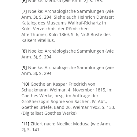
[6]
Noelke: Medusa (wie Anm. 2), S. 155.
[7]
Noelke: Archäologische Sammlungen (wie
Anm. 3), S. 294. Siehe auch Heinrich Düntzer:
Katalog des Museums Wallraf-Richartz in
Köln. Verzeichnis der Römischen
Alterthümer, Köln 1869, S. 6, Nr.8 Büste des
Kaisers Vitellius.
[8]
Noelke: Archäologische Sammlungen (wie
Anm. 3), S. 294.
[9]
Noelke: Archäologische Sammlungen (wie
Anm. 3), S. 294.
[10]
Goethe an Kaspar Friedrich von
Schuckmann, Weimar, 4. November 1815, in:
Goethes Werke, hrsg. im Auftrage der
Großherzogin Sophie von Sachen, IV. Abt.,
Goethes Briefe, Band 26, Weimar 1902, S. 133.
(
Digitalisat Goethes Werke
)
[11]
Zitiert nach: Noelke: Medusa (wie Anm.
2), S. 141.