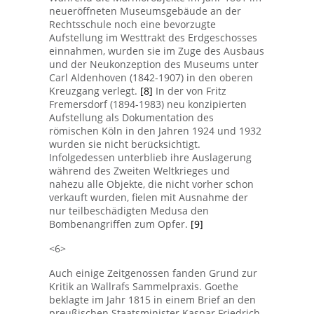
neueröffneten Museumsgebäude an der
Rechtsschule noch eine bevorzugte
Aufstellung im Westtrakt des Erdgeschosses
einnahmen, wurden sie im Zuge des Ausbaus
und der Neukonzeption des Museums unter
Carl Aldenhoven (1842-1907) in den oberen
Kreuzgang verlegt.
[8]
In der von Fritz
Fremersdorf (1894-1983) neu konzipierten
Aufstellung als Dokumentation des
römischen Köln in den Jahren 1924 und 1932
wurden sie nicht berücksichtigt.
Infolgedessen unterblieb ihre Auslagerung
während des Zweiten Weltkrieges und
nahezu alle Objekte, die nicht vorher schon
verkauft wurden, fielen mit Ausnahme der
nur teilbeschädigten Medusa den
Bombenangriffen zum Opfer.
[9]
<6>
Auch einige Zeitgenossen fanden Grund zur
Kritik an Wallrafs Sammelpraxis. Goethe
beklagte im Jahr 1815 in einem Brief an den
preußischen Staatsminister Kaspar Friedrich