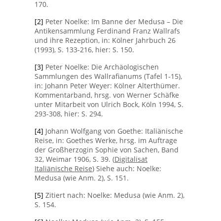
170.
[2]
Peter Noelke: Im Banne der Medusa – Die
Antikensammlung Ferdinand Franz Wallrafs
und ihre Rezeption, in: Kölner Jahrbuch 26
(1993), S. 133-216, hier: S. 150.
[3]
Peter Noelke: Die Archäologischen
Sammlungen des Wallrafianums (Tafel 1-15),
in: Johann Peter Weyer: Kölner Alterthümer.
Kommentarband, hrsg. von Werner Schäfke
unter Mitarbeit von Ulrich Bock, Köln 1994, S.
293-308, hier: S. 294.
[4]
Johann Wolfgang von Goethe: Italiänische
Reise, in: Goethes Werke, hrsg. im Auftrage
der Großherzogin Sophie von Sachen, Band
32, Weimar 1906, S. 39. (
Digitalisat
Italiänische Reise
) Siehe auch: Noelke:
Medusa (wie Anm. 2), S. 151.
[5]
Zitiert nach: Noelke: Medusa (wie Anm. 2),
S. 154.