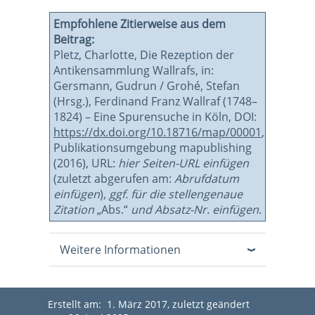
Empfohlene Zitierweise aus dem
Beitrag:
Pletz, Charlotte, Die Rezeption der
Antikensammlung Wallrafs, in:
Gersmann, Gudrun / Grohé, Stefan
(Hrsg.), Ferdinand Franz Wallraf (1748–
1824) – Eine Spurensuche in Köln, DOI:
https://dx.doi.org/10.18716/map/00001
,
Publikationsumgebung mapublishing
(2016), URL:
hier Seiten-URL einfügen
(zuletzt abgerufen am:
Abrufdatum
einfügen
),
ggf. für die stellengenaue
Zitation
„Abs.“
und Absatz-Nr. einfügen
.
Weitere Informationen
Erstellt am: 1. März 2017, zuletzt geändert