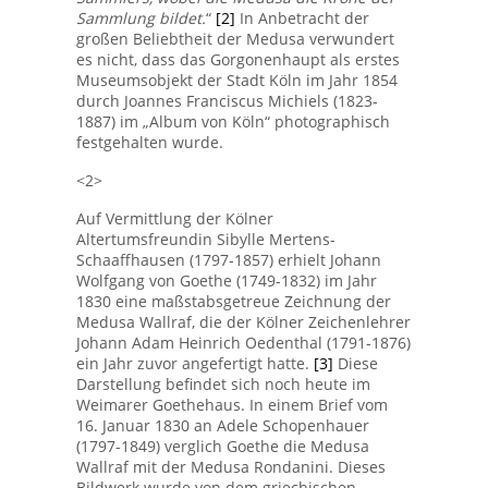
Sammlung bildet.
“
[2]
In Anbetracht der
großen Beliebtheit der Medusa verwundert
es nicht, dass das Gorgonenhaupt als erstes
Museumsobjekt der Stadt Köln im Jahr 1854
durch Joannes Franciscus Michiels (1823-
1887) im „Album von Köln“ photographisch
festgehalten wurde.
<2>
Auf Vermittlung der Kölner
Altertumsfreundin Sibylle Mertens-
Schaaffhausen (1797-1857) erhielt Johann
Wolfgang von Goethe (1749-1832) im Jahr
1830 eine maßstabsgetreue Zeichnung der
Medusa Wallraf, die der Kölner Zeichenlehrer
Johann Adam Heinrich Oedenthal (1791-1876)
ein Jahr zuvor angefertigt hatte.
[3]
Diese
Darstellung befindet sich noch heute im
Weimarer Goethehaus. In einem Brief vom
16. Januar 1830 an Adele Schopenhauer
(1797-1849) verglich Goethe die Medusa
Wallraf mit der Medusa Rondanini. Dieses
Bildwerk wurde von dem griechischen