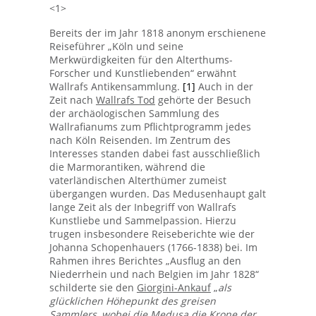
<1>
Bereits der im Jahr 1818 anonym erschienene
Reiseführer „Köln und seine
Merkwürdigkeiten für den Alterthums-
Forscher und Kunstliebenden“ erwähnt
Wallrafs Antikensammlung.
[1]
Auch in der
Zeit nach
Wallrafs Tod
gehörte der Besuch
der archäologischen Sammlung des
Wallrafianums zum Pflichtprogramm jedes
nach Köln Reisenden. Im Zentrum des
Interesses standen dabei fast ausschließlich
die Marmorantiken, während die
vaterländischen Alterthümer zumeist
übergangen wurden. Das Medusenhaupt galt
lange Zeit als der Inbegriff von Wallrafs
Kunstliebe und Sammelpassion. Hierzu
trugen insbesondere Reiseberichte wie der
Johanna Schopenhauers (1766-1838) bei. Im
Rahmen ihres Berichtes „Ausflug an den
Niederrhein und nach Belgien im Jahr 1828“
schilderte sie den
Giorgini-Ankauf
„
als
glücklichen Höhepunkt des greisen
Sammlers, wobei die Medusa die Krone der